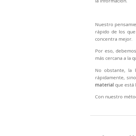
la información.
Nuestro pensamie
rápido de los qu
concentra mejor.
Por eso, debemos 
más cercana a la 
No obstante, la 
rápidamente, sin
material
que está 
Con nuestro métod
j