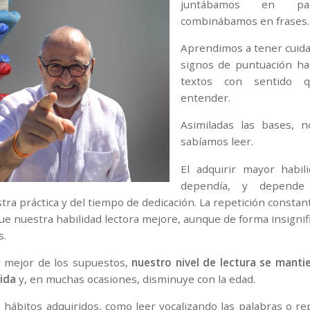
juntábamos en pa
combinábamos en frases.
Aprendimos a tener cuida
signos de puntuación ha
textos con sentido 
entender.
Asimiladas las bases, 
sabíamos leer.
El adquirir mayor habil
dependía, y depende
stra práctica y del tiempo de dedicación. La repetición constan
ue nuestra habilidad lectora mejore, aunque de forma insigni
s.
el mejor de los supuestos,
nuestro nivel de lectura se manti
vida
y, en muchas ocasiones, disminuye con la edad.
 hábitos adquiridos, como leer vocalizando las palabras o r