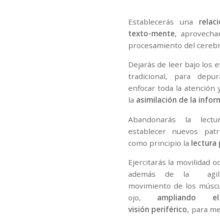
Establecerás una
relac
texto-mente
, aprovecha
procesamiento del cereb
Dejarás de leer bajo los e
tradicional, para depu
enfocar toda la atención
la
asimilación de la info
Abandonarás la lectu
establecer nuevos pat
como principio la
lectura
Ejercitarás la movilidad o
además de la agili
movimiento de los múscu
ojo,
ampliando 
visión
periférico
, para me