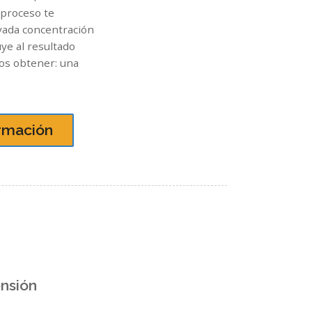
 proceso te
vada concentración
uye al resultado
os obtener: una
rmación
nsión