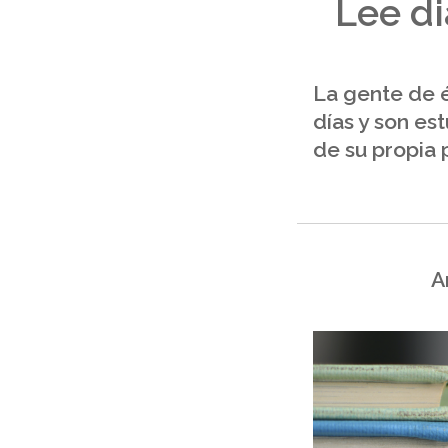
Lee di
La gente de é
días y son es
de su propia 
A
j