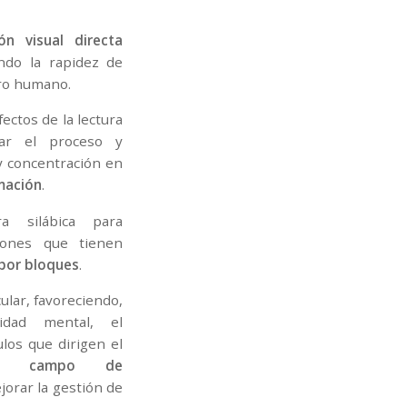
ión visual directa
ndo la rapidez de
ro humano.
fectos de la lectura
rar el proceso y
 y concentración en
rmación
.
ra silábica para
rones que tienen
 por bloques
.
cular, favoreciendo,
dad mental, el
los que dirigen el
el campo de
jorar la gestión de