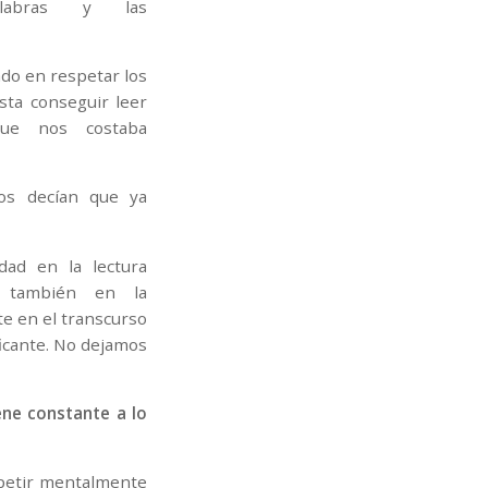
labras y las
do en respetar los
sta conseguir leer
que nos costaba
nos decían que ya
idad en la lectura
 también en la
te en el transcurso
ficante. No dejamos
ene constante a lo
epetir mentalmente