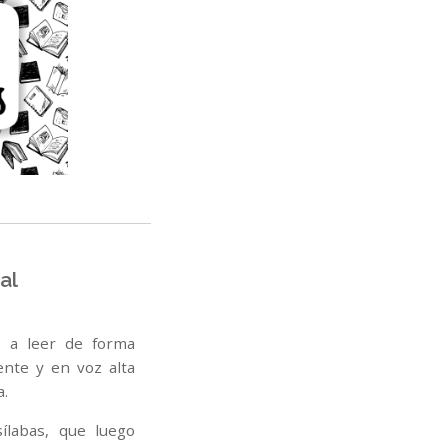
al
 a leer de forma
ente y en voz alta
a.
labas, que luego