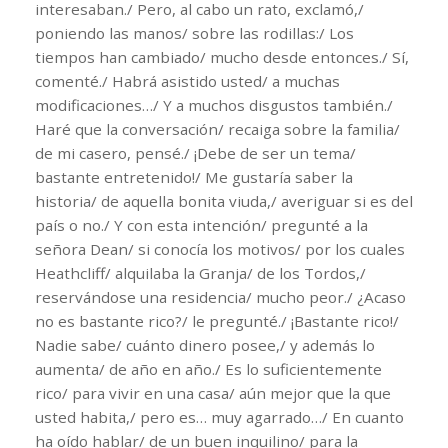
interesaban./ Pero, al cabo un rato, exclamó,/
poniendo las manos/ sobre las rodillas:/ Los
tiempos han cambiado/ mucho desde entonces./ Sí,
comenté./ Habrá asistido usted/ a muchas
modificaciones…/ Y a muchos disgustos también./
Haré que la conversación/ recaiga sobre la familia/
de mi casero, pensé./ ¡Debe de ser un tema/
bastante entretenido!/ Me gustaría saber la
historia/ de aquella bonita viuda,/ averiguar si es del
país o no./ Y con esta intención/ pregunté a la
señora Dean/ si conocía los motivos/ por los cuales
Heathcliff/ alquilaba la Granja/ de los Tordos,/
reservándose una residencia/ mucho peor./ ¿Acaso
no es bastante rico?/ le pregunté./ ¡Bastante rico!/
Nadie sabe/ cuánto dinero posee,/ y además lo
aumenta/ de año en año./ Es lo suficientemente
rico/ para vivir en una casa/ aún mejor que la que
usted habita,/ pero es… muy agarrado…/ En cuanto
ha oído hablar/ de un buen inquilino/ para la