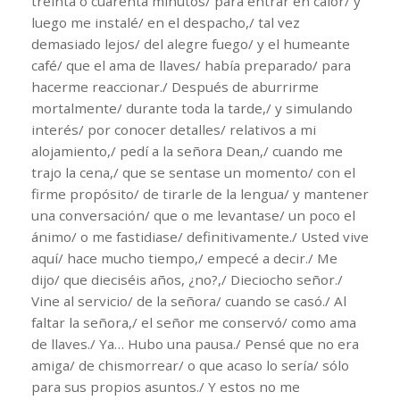
treinta o cuarenta minutos/ para entrar en calor/ y
luego me instalé/ en el despacho,/ tal vez
demasiado lejos/ del alegre fuego/ y el humeante
café/ que el ama de llaves/ había preparado/ para
hacerme reaccionar./ Después de aburrirme
mortalmente/ durante toda la tarde,/ y simulando
interés/ por conocer detalles/ relativos a mi
alojamiento,/ pedí a la señora Dean,/ cuando me
trajo la cena,/ que se sentase un momento/ con el
firme propósito/ de tirarle de la lengua/ y mantener
una conversación/ que o me levantase/ un poco el
ánimo/ o me fastidiase/ definitivamente./ Usted vive
aquí/ hace mucho tiempo,/ empecé a decir./ Me
dijo/ que dieciséis años, ¿no?,/ Dieciocho señor./
Vine al servicio/ de la señora/ cuando se casó./ Al
faltar la señora,/ el señor me conservó/ como ama
de llaves./ Ya… Hubo una pausa./ Pensé que no era
amiga/ de chismorrear/ o que acaso lo sería/ sólo
para sus propios asuntos./ Y estos no me