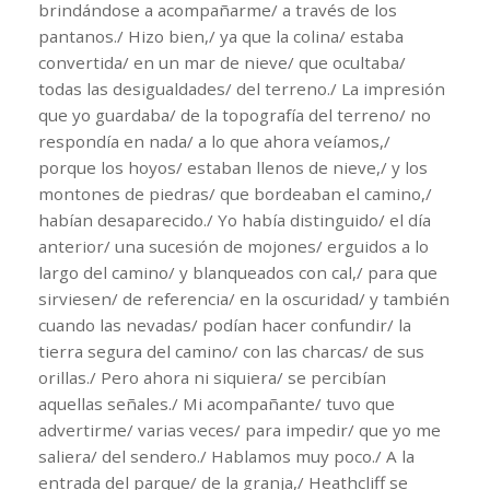
brindándose a acompañarme/ a través de los
pantanos./ Hizo bien,/ ya que la colina/ estaba
convertida/ en un mar de nieve/ que ocultaba/
todas las desigualdades/ del terreno./ La impresión
que yo guardaba/ de la topografía del terreno/ no
respondía en nada/ a lo que ahora veíamos,/
porque los hoyos/ estaban llenos de nieve,/ y los
montones de piedras/ que bordeaban el camino,/
habían desaparecido./ Yo había distinguido/ el día
anterior/ una sucesión de mojones/ erguidos a lo
largo del camino/ y blanqueados con cal,/ para que
sirviesen/ de referencia/ en la oscuridad/ y también
cuando las nevadas/ podían hacer confundir/ la
tierra segura del camino/ con las charcas/ de sus
orillas./ Pero ahora ni siquiera/ se percibían
aquellas señales./ Mi acompañante/ tuvo que
advertirme/ varias veces/ para impedir/ que yo me
saliera/ del sendero./ Hablamos muy poco./ A la
entrada del parque/ de la granja,/ Heathcliff se