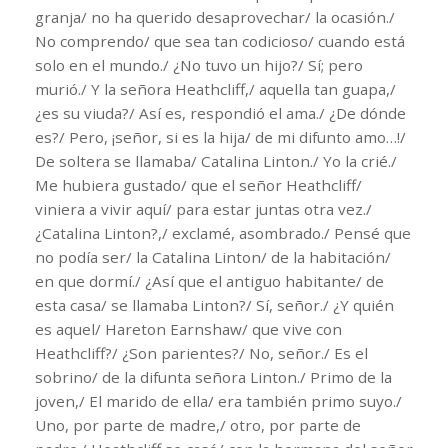
granja/ no ha querido desaprovechar/ la ocasión./
No comprendo/ que sea tan codicioso/ cuando está
solo en el mundo./ ¿No tuvo un hijo?/ Sí; pero
murió./ Y la señora Heathcliff,/ aquella tan guapa,/
¿es su viuda?/ Así es, respondió el ama./ ¿De dónde
es?/ Pero, ¡señor, si es la hija/ de mi difunto amo…!/
De soltera se llamaba/ Catalina Linton./ Yo la crié./
Me hubiera gustado/ que el señor Heathcliff/
viniera a vivir aquí/ para estar juntas otra vez./
¿Catalina Linton?,/ exclamé, asombrado./ Pensé que
no podía ser/ la Catalina Linton/ de la habitación/
en que dormí./ ¿Así que el antiguo habitante/ de
esta casa/ se llamaba Linton?/ Sí, señor./ ¿Y quién
es aquel/ Hareton Earnshaw/ que vive con
Heathcliff?/ ¿Son parientes?/ No, señor./ Es el
sobrino/ de la difunta señora Linton./ Primo de la
joven,/ El marido de ella/ era también primo suyo./
Uno, por parte de madre,/ otro, por parte de