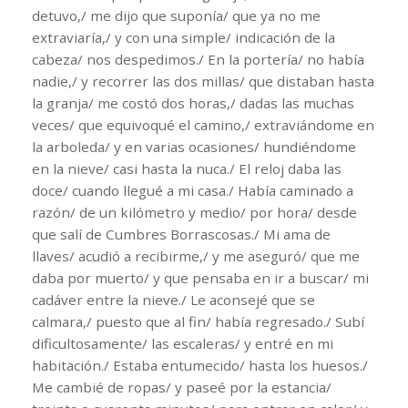
detuvo,/ me dijo que suponía/ que ya no me
extraviaría,/ y con una simple/ indicación de la
cabeza/ nos despedimos./ En la portería/ no había
nadie,/ y recorrer las dos millas/ que distaban hasta
la granja/ me costó dos horas,/ dadas las muchas
veces/ que equivoqué el camino,/ extraviándome en
la arboleda/ y en varias ocasiones/ hundiéndome
en la nieve/ casi hasta la nuca./ El reloj daba las
doce/ cuando llegué a mi casa./ Había caminado a
razón/ de un kilómetro y medio/ por hora/ desde
que salí de Cumbres Borrascosas./ Mi ama de
llaves/ acudió a recibirme,/ y me aseguró/ que me
daba por muerto/ y que pensaba en ir a buscar/ mi
cadáver entre la nieve./ Le aconsejé que se
calmara,/ puesto que al fin/ había regresado./ Subí
dificultosamente/ las escaleras/ y entré en mi
habitación./ Estaba entumecido/ hasta los huesos./
Me cambié de ropas/ y paseé por la estancia/