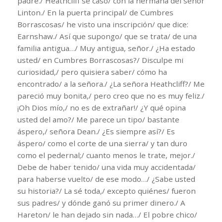
padre./ Heathcliff se casó/ con la hermana del señor
Linton./ En la puerta principal/ de Cumbres
Borrascosas/ he visto una inscripción/ que dice:
Earnshaw./ Así que supongo/ que se trata/ de una
familia antigua…/ Muy antigua, señor./ ¿Ha estado
usted/ en Cumbres Borrascosas?/ Disculpe mi
curiosidad,/ pero quisiera saber/ cómo ha
encontrado/ a la señora./ ¿La señora Heathcliff?/ Me
pareció muy bonita,/ pero creo que no es muy feliz./
¡Oh Dios mío,/ no es de extrañar!/ ¿Y qué opina
usted del amo?/ Me parece un tipo/ bastante
áspero,/ señora Dean./ ¿Es siempre así?/ Es
áspero/ como el corte de una sierra/ y tan duro
como el pedernal;/ cuanto menos le trate, mejor./
Debe de haber tenido/ una vida muy accidentada/
para haberse vuelto/ de ese modo…/ ¿Sabe usted
su historia?/ La sé toda,/ excepto quiénes/ fueron
sus padres/ y dónde ganó su primer dinero./ A
Hareton/ le han dejado sin nada…/ El pobre chico/