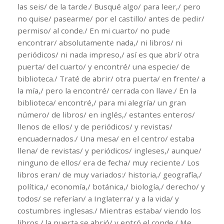
las seis/ de la tarde./ Busqué algo/ para leer,/ pero
no quise/ pasearme/ por el castillo/ antes de pedir/
permiso/ al conde./ En mi cuarto/ no pude
encontrar/ absolutamente nada,/ ni libros/ ni
periódicos/ ni nada impreso,/ así es que abrí/ otra
puerta/ del cuarto/ y encontré/ una especie/ de
biblioteca./ Traté de abrir/ otra puerta/ en frente/ a
la mía,/ pero la encontré/ cerrada con llave./ En la
biblioteca/ encontré,/ para mi alegría/ un gran
número/ de libros/ en inglés,/ estantes enteros/
llenos de ellos/ y de periódicos/ y revistas/
encuadernados./ Una mesa/ en el centro/ estaba
llena/ de revistas/ y periódicos/ ingleses,/ aunque/
ninguno de ellos/ era de fecha/ muy reciente./ Los
libros eran/ de muy variados:/ historia,/ geografía,/
política,/ economía,/ botánica,/ biología,/ derecho/ y
todos/ se referían/ a Inglaterra/ y a la vida/ y
costumbres inglesas./ Mientras estaba/ viendo los
libros,/ la puerta se abrió/ y entró el conde./ Me