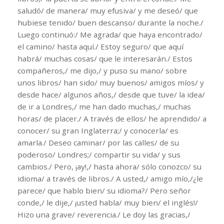
saludó/ de manera/ muy efusiva/ y me deseó/ que
hubiese tenido/ buen descanso/ durante la noche./
Luego continuó:/ Me agrada/ que haya encontrado/
el camino/ hasta aquí./ Estoy seguro/ que aquí
habrá/ muchas cosas/ que le interesarán./ Estos
compañeros,/ me dijo,/ y puso su mano/ sobre
unos libros/ han sido/ muy buenos/ amigos míos/ y
desde hace/ algunos años,/ desde que tuve/ la idea/
de ir a Londres,/ me han dado muchas,/ muchas
horas/ de placer./ A través de ellos/ he aprendido/ a
conocer/ su gran Inglaterra;/ y conocerla/ es
amarla./ Deseo caminar/ por las calles/ de su
poderoso/ Londres;/ compartir su vida/ y sus
cambios./ Pero, ¡ay!,/ hasta ahora/ sólo conozco/ su
idioma/ a través de libros./ A usted,/ amigo mío,/¿le
parece/ que hablo bien/ su idioma?/ Pero señor
conde,/ le dije,/ ¡usted habla/ muy bien/ el inglés!/
Hizo una grave/ reverencia./ Le doy las gracias,/