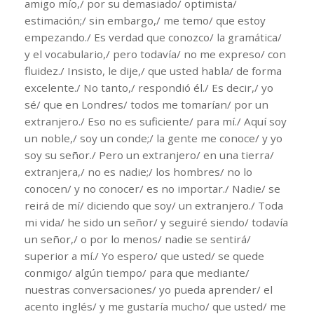
amigo mío,/ por su demasiado/ optimista/
estimación;/ sin embargo,/ me temo/ que estoy
empezando./ Es verdad que conozco/ la gramática/
y el vocabulario,/ pero todavía/ no me expreso/ con
fluidez./ Insisto, le dije,/ que usted habla/ de forma
excelente./ No tanto,/ respondió él./ Es decir,/ yo
sé/ que en Londres/ todos me tomarían/ por un
extranjero./ Eso no es suficiente/ para mí./ Aquí soy
un noble,/ soy un conde;/ la gente me conoce/ y yo
soy su señor./ Pero un extranjero/ en una tierra/
extranjera,/ no es nadie;/ los hombres/ no lo
conocen/ y no conocer/ es no importar./ Nadie/ se
reirá de mí/ diciendo que soy/ un extranjero./ Toda
mi vida/ he sido un señor/ y seguiré siendo/ todavía
un señor,/ o por lo menos/ nadie se sentirá/
superior a mí./ Yo espero/ que usted/ se quede
conmigo/ algún tiempo/ para que mediante/
nuestras conversaciones/ yo pueda aprender/ el
acento inglés/ y me gustaría mucho/ que usted/ me