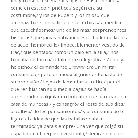
imaginarse la escena:/ los ojos de Basil cerrados/
como en estado hipnótico,/ según era su
costumbre,/ y los de Rupert y los míos,/ que
amenazaban/ con salirse de las órbitas/ a medida
que escuchábamos/ una de las más/ sorprendentes
historias/ que jamás habíamos escuchado/ de labios
de aquel hombrecillo/ impecablemente/ vestido de
frac,/ que sentado/ como un palo en la silla,/ nos
hablaba de forma/ totalmente telegráfica./ Como ya
he dicho,/ el comandante Brown/ era un militar
consumado,/ pero en modo alguno/ entusiasta de
su profesión./ Lejos de lamentar su retiro/ por el
que recibía/ tan solo media paga,/ se había
apresurado/ a alquilar un hotelito/ que parecía/ una
casa de muñecas,/ y consagró/ el resto de sus días/
al cultivo/ de los pensamientos/ y al consumo de té
ligero./ La idea de que las batallas/ habían
terminado/ ya para siempre/ una vez que colgó su
espada/ en el pequeño vestíbulo,/ dedicándose en