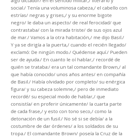
algo dictador/ en el sentido militar,/ literario y
social./ Tenía una voluminosa cabeza,/ el cabello con
estrías/ negras y grises,/ y su enorme bigote
negro/ le daba un aspecto/ de real ferocidad/ que
contrastaba/ con la mirada triste/ de sus ojos azul
de mar./ Vamos a la otra habitación,/ me dijo Basil./
Y ya se dirigía a la puerta,/ cuando el recién llegado/
exclamó: De ningún modo./ Quédense aquí./ Pueden
ser de ayuda./ En cuanto le oí hablar,/ recordé de
quién se trataba:/ era un tal comandante Brown,/ al
que había conocido/ unos años antes/ en compañía
de Basil./ Había olvidado por completo/ su enérgica
figura/ y su cabeza solemne,/ pero de inmediato
recordé/ su especial modo de hablar,/ que
consistía/ en proferir únicamente/ la cuarta parte
de cada frase,/ y esto con tono seco,/ como la
detonación de un fusil./ No sé si se debía/ a la
costumbre de dar órdenes/ a los soldados de su
tropa./ El comandante Brown/ poseía la Cruz de la