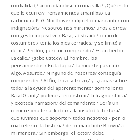
cordialidad,/ acomodándose en una silla./ ¿Qué es lo
que le ocurre?/ Pensamientos amarillos./ La
carbonera P. G. Northover,/ dijo el comandante/ con
indignación./ Nosotros nos miramos/ unos a otros/
con gesto inquisitivo./ Basil, abstraído/ como de
costumbre,/ tenía los ojos cerrados/ y se limitó a
decir:/ Perdón, pero no comprendo./ Es un hecho.
La calle,/ ¿sabe usted?/ El hombre, los
pensamientos./ En la tapia./ La muerte para mí./
Algo. Absurdo./ Ninguno de nosotros/ conseguía
comprender./ Al fin, trozo a trozo,/ y gracias sobre
todo/ a la ayuda del aparentemente/ somnoliento
Basil Grant,/ pudimos reconstruir/ la fragmentaria/
y excitada narración/ del comandante./ Sería un
crimen someter al lector/ a la insufrible tortura/
que tuvimos que soportar/ todos nosotros,/ por lo
cual referiré la historia/ del comandante Brown/ a
mi manera./ Sin embargo, el lector/ debe