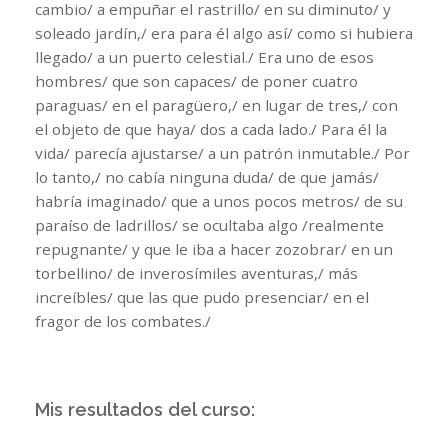
cambio/ a empuñar el rastrillo/ en su diminuto/ y
soleado jardín,/ era para él algo así/ como si hubiera
llegado/ a un puerto celestial./ Era uno de esos
hombres/ que son capaces/ de poner cuatro
paraguas/ en el paragüero,/ en lugar de tres,/ con
el objeto de que haya/ dos a cada lado./ Para él la
vida/ parecía ajustarse/ a un patrón inmutable./ Por
lo tanto,/ no cabía ninguna duda/ de que jamás/
habría imaginado/ que a unos pocos metros/ de su
paraíso de ladrillos/ se ocultaba algo /realmente
repugnante/ y que le iba a hacer zozobrar/ en un
torbellino/ de inverosímiles aventuras,/ más
increíbles/ que las que pudo presenciar/ en el
fragor de los combates./
Mis resultados del curso: