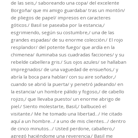
de las seis,/ saboreando una copa/ del excelente
Borgoña/ que mi amigo guardaba/ tras un montón/
de pliegos de papel/ impresos en caracteres
góticos./ Basil se paseaba por la estancia,/
esgrimiendo, según su costumbre,/ una de las
grandes espadas/ de su enorme colección./ El rojo
resplandor/ del potente fuego/ que ardía en la
chimenea/ iluminaba sus cuadradas facciones/ y su
rebelde cabellera gris./ Sus ojos azules/ se hallaban
impregnados/ de una vaguedad de ensueños,/ y
abría la boca para hablar/ con su aire soñador,/
cuando se abrió la puerta/ y penetró jadeando/ en
la estancia/ un hombre pálido y fogoso,/ de cabello
rojizo,/ que llevaba puesto/ un enorme abrigo de
piel./ Siento molestarte, Basil,/ balbuceó el
visitante./ Me he tomado una libertad…/ He citado
aquí a un hombre…/ a uno de mis clientes…/ dentro
de cinco minutos…/ Usted perdone, caballero,/
agregó haciéndome una reverencia./ Basil me