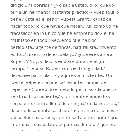
dirigió una sonrisa./ ¿No sabía usted, dijo/ que yo
tenía un hermano/ bastante práctico?/ Pues aquí lo
tiene./ Éste es el señor Rupert Grant,/ capaz de
hacer todo/ lo que haya que hacer./ Así como yo he
fracasado/ en lo único que he emprendido,/ él ha
triunfado en todo./ Recuerdo que ha sido
periodista,/ agente de fincas, naturalista,/ inventor,
editor,/ maestro de escuela y…/ ¿qué eres ahora,
Rupert?/ Soy, y llevo siéndolo/ durante algún
tiempo,/ repuso Rupert con cierta dignidad,/
detective particular…/ y aquí está mi cliente./ Un
fuerte golpe en la puerta/ les interrumpió de
repente./ Concedido el debido permiso,/ la puerta
se abrió bruscamente,/ y un hombre apuesto y
corpulento/ entró lleno de energía/ en la estancia,/
dejó ruidosamente su chistera/ encima de la mesa/
y dijo: Buenas tardes, señores./ La entonación/ que
imprimía a sus palabras/ parecía denotar/ que era