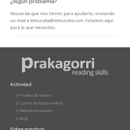
¿Algún problema?
Recuerda que nos tienes para ayudarte, enviando
un mail a lekturalia@lekturalia.com .Estamos aquí
para lo que necesites.
Actividad
Prueba de lectura
Cursos de lectura online
Método innovador
Blog
Sobre nosotros