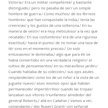
Victoria./ Era un militar competente/ y bastante
distinguido,/ pero no pasaba de ser/ un simple
hombre de guerra./ Como muchos/ de los férreos
hombres/ que han conquistado la India,/ tenía las
creencias/ y los gustos de una solterona./ En su
manera de vestir/ era muy meticuloso/ a la vez que
recatado./ En sus costumbres/ era de una rigurosa
exactitud,/ hasta el punto/ de no tomar una taza de
té/ sino en el momento preciso./ Un solo
entusiasmo/ le dominaba,/ algo que para él/ se
había convertido/ en una verdadera religión:/ el
cultivo de pensamientos/ en su maravilloso jardín./
Cuando hablaba de su colección,/ sus ojos azules
resplandecían/ como los de un niño/ a la vista de un
juguete nuevo:/ esos mismos ojos/ que habían
permanecido/ impertérritos/ cuando las tropas/
lanzaban sus vítores triunfantes/ alrededor del
general Roberts,/ allá en Cadahar./ Vamos a ver,
comandante,/ dijo Rupert Grant/ con señorial