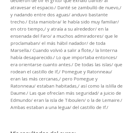
debieron de oír el grito/ que exhaló Danté/ al
atravesar el espacio./ Danté se zambulló de nuevo,/
y nadando entre dos aguas/ anduvo bastante
trecho./ Esta maniobra/ le había sido muy familiar/
en otro tiempo,/ y atraía a su alrededor/ en la
ensenada del Faro/ a muchos admiradores/ que le
proclamaban/ el más hábil nadador/ de toda
Marsella./ Cuando volvió a salir a flote,/ la linterna
había desaparecido./ Lo que importaba entonces/
era orientarse cuanto antes./ De todas las islas/ que
rodean el castillo de If,/ Pomegue y Ratonneau/
eran las más cercanas,/ pero Pomegue y
Ratonneau/ estaban habitadas,/ así como la islilla de
Daume./ Las que ofrecían más seguridad/ a juicio de
Edmundo/ eran la isla de Tiboulen/ o la de Lemaire./
Ambas estaban a una legua/ del castillo de If./