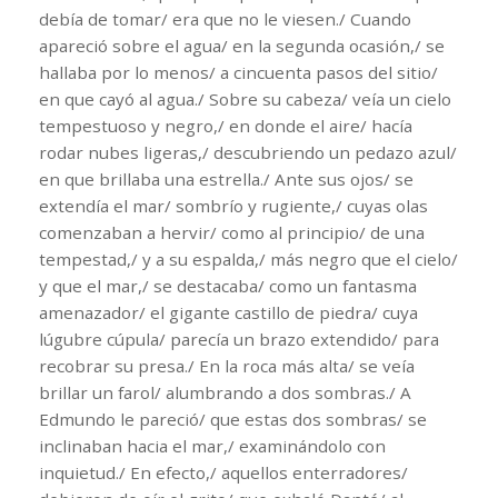
debía de tomar/ era que no le viesen./ Cuando
apareció sobre el agua/ en la segunda ocasión,/ se
hallaba por lo menos/ a cincuenta pasos del sitio/
en que cayó al agua./ Sobre su cabeza/ veía un cielo
tempestuoso y negro,/ en donde el aire/ hacía
rodar nubes ligeras,/ descubriendo un pedazo azul/
en que brillaba una estrella./ Ante sus ojos/ se
extendía el mar/ sombrío y rugiente,/ cuyas olas
comenzaban a hervir/ como al principio/ de una
tempestad,/ y a su espalda,/ más negro que el cielo/
y que el mar,/ se destacaba/ como un fantasma
amenazador/ el gigante castillo de piedra/ cuya
lúgubre cúpula/ parecía un brazo extendido/ para
recobrar su presa./ En la roca más alta/ se veía
brillar un farol/ alumbrando a dos sombras./ A
Edmundo le pareció/ que estas dos sombras/ se
inclinaban hacia el mar,/ examinándolo con
inquietud./ En efecto,/ aquellos enterradores/