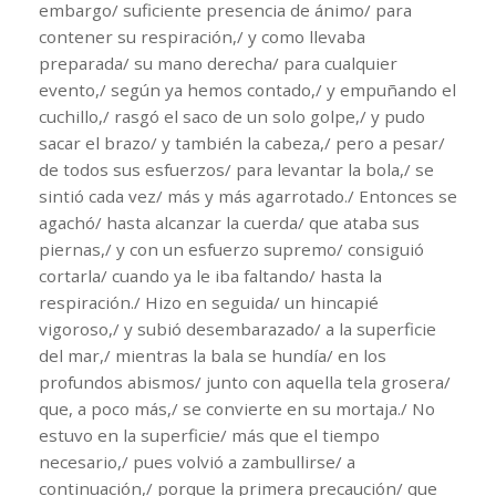
embargo/ suficiente presencia de ánimo/ para
contener su respiración,/ y como llevaba
preparada/ su mano derecha/ para cualquier
evento,/ según ya hemos contado,/ y empuñando el
cuchillo,/ rasgó el saco de un solo golpe,/ y pudo
sacar el brazo/ y también la cabeza,/ pero a pesar/
de todos sus esfuerzos/ para levantar la bola,/ se
sintió cada vez/ más y más agarrotado./ Entonces se
agachó/ hasta alcanzar la cuerda/ que ataba sus
piernas,/ y con un esfuerzo supremo/ consiguió
cortarla/ cuando ya le iba faltando/ hasta la
respiración./ Hizo en seguida/ un hincapié
vigoroso,/ y subió desembarazado/ a la superficie
del mar,/ mientras la bala se hundía/ en los
profundos abismos/ junto con aquella tela grosera/
que, a poco más,/ se convierte en su mortaja./ No
estuvo en la superficie/ más que el tiempo
necesario,/ pues volvió a zambullirse/ a
continuación,/ porque la primera precaución/ que