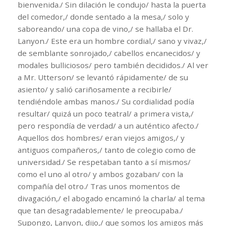
bienvenida./ Sin dilación le condujo/ hasta la puerta
del comedor,/ donde sentado a la mesa,/ solo y
saboreando/ una copa de vino,/ se hallaba el Dr.
Lanyon./ Este era un hombre cordial,/ sano y vivaz,/
de semblante sonrojado,/ cabellos encanecidos/ y
modales bulliciosos/ pero también decididos./ Al ver
a Mr. Utterson/ se levantó rápidamente/ de su
asiento/ y salió cariñosamente a recibirle/
tendiéndole ambas manos./ Su cordialidad podía
resultar/ quizá un poco teatral/ a primera vista,/
pero respondía de verdad/ a un auténtico afecto./
Aquellos dos hombres/ eran viejos amigos,/ y
antiguos compañeros,/ tanto de colegio como de
universidad./ Se respetaban tanto a sí mismos/
como el uno al otro/ y ambos gozaban/ con la
compañía del otro./ Tras unos momentos de
divagación,/ el abogado encaminó la charla/ al tema
que tan desagradablemente/ le preocupaba./
Supongo, Lanyon, dijo,/ que somos los amigos más