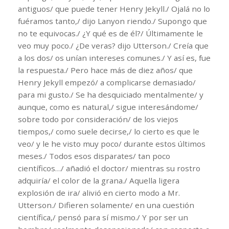
antiguos/ que puede tener Henry Jekyll./ Ojalá no lo
fuéramos tanto,/ dijo Lanyon riendo./ Supongo que
no te equivocas./ ¿Y qué es de él?/ Últimamente le
veo muy poco./ ¿De veras? dijo Utterson./ Creía que
a los dos/ os unían intereses comunes./ Y así es, fue
la respuesta./ Pero hace más de diez años/ que
Henry Jekyll empezó/ a complicarse demasiado/
para mi gusto./ Se ha desquiciado mentalmente/ y
aunque, como es natural,/ sigue interesándome/
sobre todo por consideración/ de los viejos
tiempos,/ como suele decirse,/ lo cierto es que le
veo/ y le he visto muy poco/ durante estos últimos
meses./ Todos esos disparates/ tan poco
científicos…/ añadió el doctor/ mientras su rostro
adquiría/ el color de la grana./ Aquella ligera
explosión de ira/ alivió en cierto modo a Mr.
Utterson./ Difieren solamente/ en una cuestión
científica,/ pensó para sí mismo./ Y por ser un