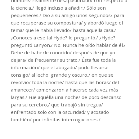
hombre/ realmente desapasionado/ con respecto a
la ciencia,/ llegó incluso a añadir:/ Sólo son
pequeñeces./ Dio a su amigo unos segundos/ para
que recuperase su compostura/ y abordó luego el
tema/ que le había llevado/ hasta aquella casa./
¿Conoces a ese tal Hyde? le preguntó./ ¿Hyde?
preguntó Lanyon./ No. Nunca he oído hablar de él./
Debe de haberle conocido/ después de que yo
dejara/ de frecuentar su trato./ Ésta fue toda la
información/ que el abogado/ pudo llevarse
consigo/ al lecho, grande y oscuro,/ en que se
revolvió/ toda la noche/ hasta que las horas/ del
amanecer/ comenzaron a hacerse cada vez más
largas./ Fue aquélla una noche/ de poco descanso
para su cerebro,/ que trabajó sin tregua/
enfrentado solo con la oscuridad/ y acosado
también/ por infinitas interrogaciones./