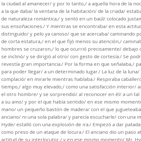
la ciudad al amanecer/ y por lo tanto,/ a aquella hora de la no
a la que daba/ la ventana de la habitación/ de la criada/ estab
de naturaleza romántica,/ y sentó en un baúl/ colocado justam
sus ensoñaciones./ Y mientras se encontraba/ en esta actitud
distinguido/ y pelo ya canoso/ que se acercaba/ caminando por
de corta estatura,/ en el que fijó menos su atención,/ camina
hombres se cruzaron,/ lo que ocurrió precisamente/ debajo de
se inclinó/ y se dirigió al otro/ con gesto de cortesía./ Se po
revestía gran importancia./ Por la forma en que señalaba,/ pa
para poder llegar/ a un determinado lugar./ La luz de la luna/ 
complació/ en mirarle mientras hablaba./ Respiraba caballer
tiempo,/ algo muy elevado,/ como una satisfacción interior/ a
el otro hombre/ y se sorprendió/ al reconocer en él/ a un tal
a su amo/ y por el que había sentido/ en ese mismo momento/
mano/ un pequeño bastón de madera/ con el que jugueteaba/
anciano/ ni una sola palabra/ y parecía escucharle/ con una 
Hyde/ estalló con una explosión de ira./ Empezó a dar patadas 
como preso de un ataque de locura./ El anciano dio un paso
actitud de su interlocutor,/ y en ese mismo momento/ Mr. Hyd