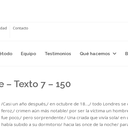
cidad
Contacto
étodo
Equipo
Testimonios
Qué hacemos
B
de – Texto 7 – 150
/Casi un año después,/ en octubre de 18…,/ todo Londres se
feroz,/ crimen aún más notable/ por ser la víctima un hombr
fue poco,/ pero sorprendente./ Una criada que vivía sola/ en
había subido a su dormitorio/ hacia las once de la noche/ para