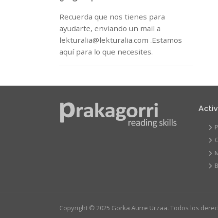
Recuerda que nos tienes para
ayudarte, enviando un mail a
lekturalia@lekturalia.com .Estamos
aquí para lo que necesites.
Acti
P
C
B
Copyright © 2025 Gorka Aurre Urzaa. Todos los dere