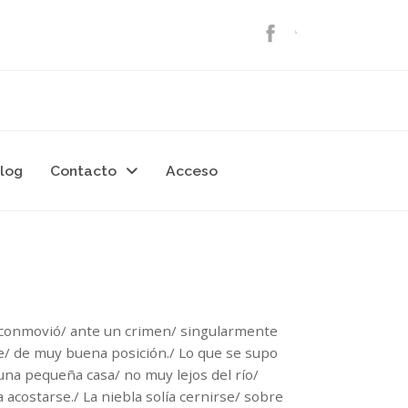
log
Contacto
Acceso
 conmovió/ ante un crimen/ singularmente
e/ de muy buena posición./ Lo que se supo
 una pequeña casa/ no muy lejos del río/
 acostarse./ La niebla solía cernirse/ sobre