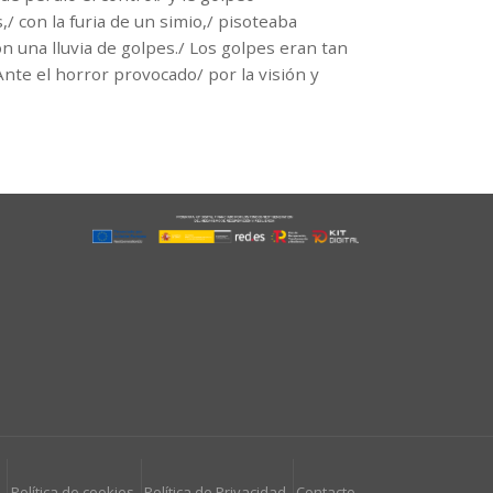
/ con la furia de un simio,/ pisoteaba
n una lluvia de golpes./ Los golpes eran tan
Ante el horror provocado/ por la visión y
l
Política de cookies
Política de Privacidad
Contacto