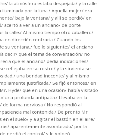
che/ la atmósfera estaba despejada/ y la calle
a iluminada por la luna./ Aquella mujer/ era
ente/ bajo la ventana/ y allí se perdió/ en
/ acertó a ver a un anciano/ de porte
 la calle./ Al mismo tiempo otro caballero/
ba en dirección contraria./ Cuando los
 su ventana,/ fue lo siguiente:/ el anciano
dría decir/ que el tema de conversación/ no
recía que el anciano/ pedía indicaciones/
se reflejaba en su rostro/ y la sirvienta se
osidad,/ una bondad inocente/ y al mismo
mpliamente justificada./ Se fijó entonces/ en
 Mr. Hyde/ que en una ocasión/ había visitado
 una profunda antipatía./ Llevaba en la
 de forma nerviosa./ No respondió al
impaciencia mal contenida./ De pronto Mr
en el suelo/ y a agitar el bastón en el aire/
 atrás/ aparentemente asombrado/ por la
e perdió el control/ y le golpeó