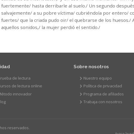
fuertemente/ hasta derribarle al suelo./ Un segundo después,
salvajemente/ a su pobre víctima/ cubriéndola por entero/ co
fuertes/ que la criada pudo oir/ el quebrarse de los huesos./ 
aquellos sonidos,/ la mujer perdió el sentido./
vidad
Sobre nosotros
rueba de lectura
Nuestro equipo
ursos de lectura online
Política de privacidad
Método innovador
Programa de afiliados
log
Trabaja con nosotros
chos reservados.
Aviso lega