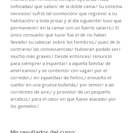
sofocadas/ que salían/ de la doble cama./ Su sistema
nervioso/ sufrió tal conmoción/ que regresó/ a su
habitación/ a toda prisa/ y al día siguiente/ tuvo que
permanecer/ en la cama/ con un fuerte catarro./ El
único consuelo/ que tuvo/ fue el de no haber
llevado/ su cabeza/ sobre los hombros,/ pues de lo
contrario/ las consecuencias/ hubieran podido ser/
mucho más graves./ Desde entonces/ renunció
para siempre/ a espantar/ a aquella familia/ de
americanos/ y se contentó/ con vagar/ por el
corredor,/ en zapatillas/ de fieltro,/ envuelto el
cuello/ en una gruesa bufanda,/ por temor/ a las
corrientes de aire,/ y provisto/ de un pequeño
arcabuz,/ para el caso/ en que fuese atacado/ por
los gemelos./
Mis resultados del curso: