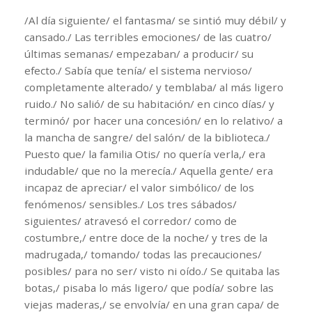
/Al día siguiente/ el fantasma/ se sintió muy débil/ y
cansado./ Las terribles emociones/ de las cuatro/
últimas semanas/ empezaban/ a producir/ su
efecto./ Sabía que tenía/ el sistema nervioso/
completamente alterado/ y temblaba/ al más ligero
ruido./ No salió/ de su habitación/ en cinco días/ y
terminó/ por hacer una concesión/ en lo relativo/ a
la mancha de sangre/ del salón/ de la biblioteca./
Puesto que/ la familia Otis/ no quería verla,/ era
indudable/ que no la merecía./ Aquella gente/ era
incapaz de apreciar/ el valor simbólico/ de los
fenómenos/ sensibles./ Los tres sábados/
siguientes/ atravesó el corredor/ como de
costumbre,/ entre doce de la noche/ y tres de la
madrugada,/ tomando/ todas las precauciones/
posibles/ para no ser/ visto ni oído./ Se quitaba las
botas,/ pisaba lo más ligero/ que podía/ sobre las
viejas maderas,/ se envolvía/ en una gran capa/ de