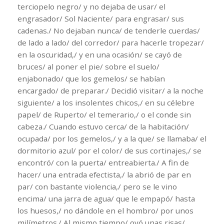
terciopelo negro/ y no dejaba de usar/ el
engrasador/ Sol Naciente/ para engrasar/ sus
cadenas./ No dejaban nunca/ de tenderle cuerdas/
de lado a lado/ del corredor/ para hacerle tropezar/
en la oscuridad,/ y en una ocasión/ se cayó de
bruces/ al poner el pie/ sobre el suelo/
enjabonado/ que los gemelos/ se habían
encargado/ de preparar./ Decidió visitar/ a la noche
siguiente/ a los insolentes chicos,/ en su célebre
papel/ de Ruperto/ el temerario,/ o el conde sin
cabeza./ Cuando estuvo cerca/ de la habitación/
ocupada/ por los gemelos,/ y a la que/ se llamaba/ el
dormitorio azul/ por el color/ de sus cortinajes,/ se
encontró/ con la puerta/ entreabierta./ A fin de
hacer/ una entrada efectista,/ la abrió de par en
par/ con bastante violencia,/ pero se le vino
encima/ una jarra de agua/ que le empapó/ hasta
los huesos,/ no dándole en el hombro/ por unos
milímetros./ Al mismo tiempo/ oyó unas risas/