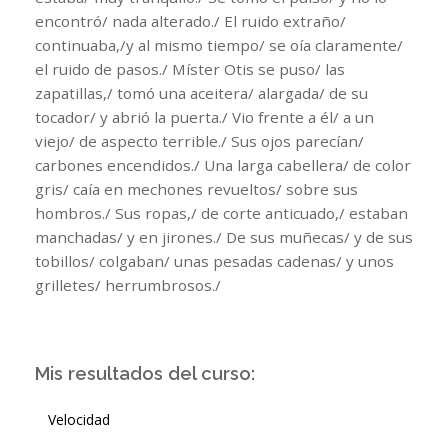
encontró/ nada alterado./ El ruido extraño/
continuaba,/y al mismo tiempo/ se oía claramente/
el ruido de pasos./ Míster Otis se puso/ las
zapatillas,/ tomó una aceitera/ alargada/ de su
tocador/ y abrió la puerta./ Vio frente a él/ a un
viejo/ de aspecto terrible./ Sus ojos parecían/
carbones encendidos./ Una larga cabellera/ de color
gris/ caía en mechones revueltos/ sobre sus
hombros./ Sus ropas,/ de corte anticuado,/ estaban
manchadas/ y en jirones./ De sus muñecas/ y de sus
tobillos/ colgaban/ unas pesadas cadenas/ y unos
grilletes/ herrumbrosos./
Mis resultados del curso:
Velocidad