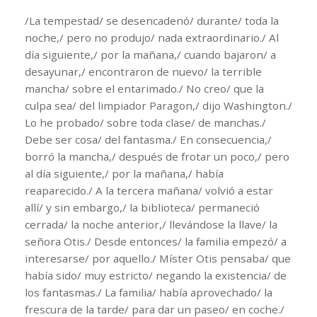
/La tempestad/ se desencadenó/ durante/ toda la
noche,/ pero no produjo/ nada extraordinario./ Al
día siguiente,/ por la mañana,/ cuando bajaron/ a
desayunar,/ encontraron de nuevo/ la terrible
mancha/ sobre el entarimado./ No creo/ que la
culpa sea/ del limpiador Paragon,/ dijo Washington./
Lo he probado/ sobre toda clase/ de manchas./
Debe ser cosa/ del fantasma./ En consecuencia,/
borró la mancha,/ después de frotar un poco,/ pero
al día siguiente,/ por la mañana,/ había
reaparecido./ A la tercera mañana/ volvió a estar
allí/ y sin embargo,/ la biblioteca/ permaneció
cerrada/ la noche anterior,/ llevándose la llave/ la
señora Otis./ Desde entonces/ la familia empezó/ a
interesarse/ por aquello./ Míster Otis pensaba/ que
había sido/ muy estricto/ negando la existencia/ de
los fantasmas./ La familia/ había aprovechado/ la
frescura de la tarde/ para dar un paseo/ en coche./