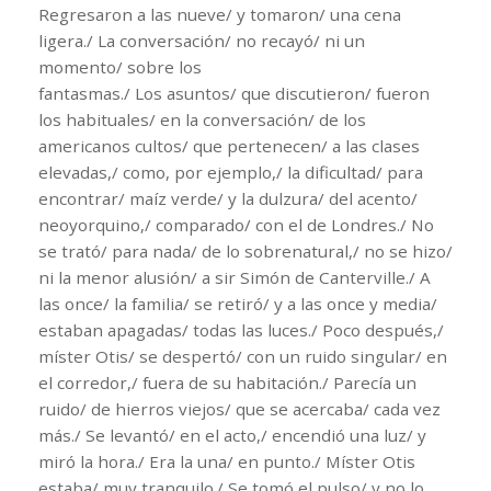
Regresaron a las nueve/ y tomaron/ una cena
ligera./ La conversación/ no recayó/ ni un
momento/ sobre los
fantasmas./ Los asuntos/ que discutieron/ fueron
los habituales/ en la conversación/ de los
americanos cultos/ que pertenecen/ a las clases
elevadas,/ como, por ejemplo,/ la dificultad/ para
encontrar/ maíz verde/ y la dulzura/ del acento/
neoyorquino,/ comparado/ con el de Londres./ No
se trató/ para nada/ de lo sobrenatural,/ no se hizo/
ni la menor alusión/ a sir Simón de Canterville./ A
las once/ la familia/ se retiró/ y a las once y media/
estaban apagadas/ todas las luces./ Poco después,/
míster Otis/ se despertó/ con un ruido singular/ en
el corredor,/ fuera de su habitación./ Parecía un
ruido/ de hierros viejos/ que se acercaba/ cada vez
más./ Se levantó/ en el acto,/ encendió una luz/ y
miró la hora./ Era la una/ en punto./ Míster Otis
estaba/ muy tranquilo./ Se tomó el pulso/ y no lo