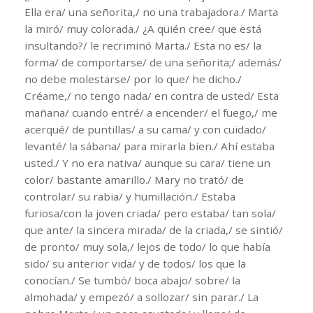
Ella era/ una señorita,/ no una trabajadora./ Marta
la miró/ muy colorada./ ¿A quién cree/ que está
insultando?/ le recriminó Marta./ Esta no es/ la
forma/ de comportarse/ de una señorita;/ además/
no debe molestarse/ por lo que/ he dicho./
Créame,/ no tengo nada/ en contra de usted/ Esta
mañana/ cuando entré/ a encender/ el fuego,/ me
acerqué/ de puntillas/ a su cama/ y con cuidado/
levanté/ la sábana/ para mirarla bien./ Ahí estaba
usted./ Y no era nativa/ aunque su cara/ tiene un
color/ bastante amarillo./ Mary no trató/ de
controlar/ su rabia/ y humillación./ Estaba
furiosa/con la joven criada/ pero estaba/ tan sola/
que ante/ la sincera mirada/ de la criada,/ se sintió/
de pronto/ muy sola,/ lejos de todo/ lo que había
sido/ su anterior vida/ y de todos/ los que la
conocían./ Se tumbó/ boca abajo/ sobre/ la
almohada/ y empezó/ a sollozar/ sin parar./ La