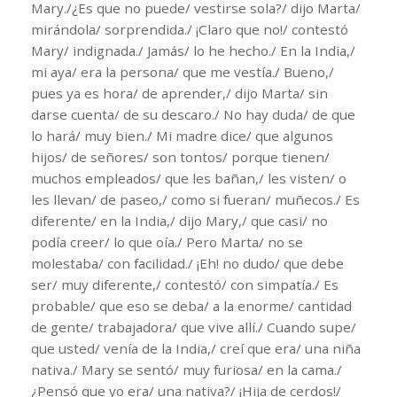
Mary./¿Es que no puede/ vestirse sola?/ dijo Marta/
mirándola/ sorprendida./ ¡Claro que no!/ contestó
Mary/ indignada./ Jamás/ lo he hecho./ En la India,/
mi aya/ era la persona/ que me vestía./ Bueno,/
pues ya es hora/ de aprender,/ dijo Marta/ sin
darse cuenta/ de su descaro./ No hay duda/ de que
lo hará/ muy bien./ Mi madre dice/ que algunos
hijos/ de señores/ son tontos/ porque tienen/
muchos empleados/ que les bañan,/ les visten/ o
les llevan/ de paseo,/ como si fueran/ muñecos./ Es
diferente/ en la India,/ dijo Mary,/ que casi/ no
podía creer/ lo que oía./ Pero Marta/ no se
molestaba/ con facilidad./ ¡Eh! no dudo/ que debe
ser/ muy diferente,/ contestó/ con simpatía./ Es
probable/ que eso se deba/ a la enorme/ cantidad
de gente/ trabajadora/ que vive allí./ Cuando supe/
que usted/ venía de la India,/ creí que era/ una niña
nativa./ Mary se sentó/ muy furiosa/ en la cama./
¿Pensó que yo era/ una nativa?/ ¡Hija de cerdos!/