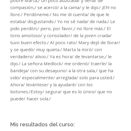
pobre Marta,/ un poco asustada/ y llena/ de
compasión,/ se acercó/ a la cama/ y le dijo:/ ¡Eh! no
llore./ Perdóneme./ No me di cuenta/ de que le
estaba/ disgustando./ Yo no sé nada/ de nada./ Le
pido perdón;/ pero, por favor,/ no llore más./ El
tono amistoso/ y consolador/ de la joven criada/
tuvo buen efecto./ Al poco rato/ Mary dejó de llorar/
y se quedó/ muy quieta./ Marta la miró/ con
verdadero/ alivio./ Ya es hora/ de levantarse,/ le
dijo./ La señora Medlock/ me ordenó/ traerle/ la
bandeja/ con su desayuno/ a la otra sala,/ que ha
sido/ especialmente/ arreglada/ solo para usted./
Ahora/ levántese/ y la ayudaré/ con los
botones./Estoy/ segura/ que es lo único/ que no
puede/ hacer sola./
Mis resultados del curso: