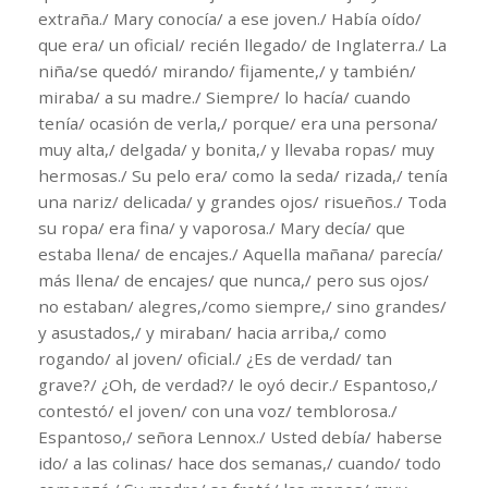
extraña./ Mary conocía/ a ese joven./ Había oído/
que era/ un oficial/ recién llegado/ de Inglaterra./ La
niña/se quedó/ mirando/ fijamente,/ y también/
miraba/ a su madre./ Siempre/ lo hacía/ cuando
tenía/ ocasión de verla,/ porque/ era una persona/
muy alta,/ delgada/ y bonita,/ y llevaba ropas/ muy
hermosas./ Su pelo era/ como la seda/ rizada,/ tenía
una nariz/ delicada/ y grandes ojos/ risueños./ Toda
su ropa/ era fina/ y vaporosa./ Mary decía/ que
estaba llena/ de encajes./ Aquella mañana/ parecía/
más llena/ de encajes/ que nunca,/ pero sus ojos/
no estaban/ alegres,/como siempre,/ sino grandes/
y asustados,/ y miraban/ hacia arriba,/ como
rogando/ al joven/ oficial./ ¿Es de verdad/ tan
grave?/ ¿Oh, de verdad?/ le oyó decir./ Espantoso,/
contestó/ el joven/ con una voz/ temblorosa./
Espantoso,/ señora Lennox./ Usted debía/ haberse
ido/ a las colinas/ hace dos semanas,/ cuando/ todo