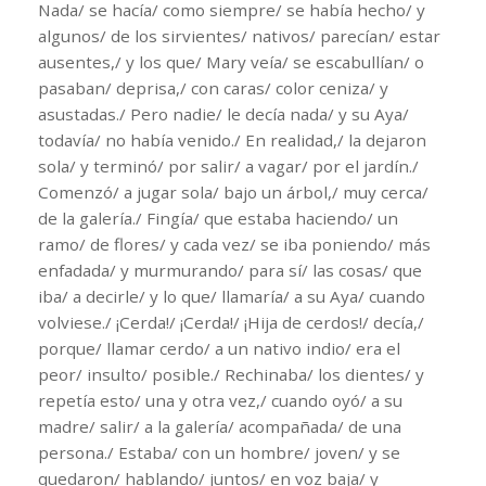
Nada/ se hacía/ como siempre/ se había hecho/ y
algunos/ de los sirvientes/ nativos/ parecían/ estar
ausentes,/ y los que/ Mary veía/ se escabullían/ o
pasaban/ deprisa,/ con caras/ color ceniza/ y
asustadas./ Pero nadie/ le decía nada/ y su Aya/
todavía/ no había venido./ En realidad,/ la dejaron
sola/ y terminó/ por salir/ a vagar/ por el jardín./
Comenzó/ a jugar sola/ bajo un árbol,/ muy cerca/
de la galería./ Fingía/ que estaba haciendo/ un
ramo/ de flores/ y cada vez/ se iba poniendo/ más
enfadada/ y murmurando/ para sí/ las cosas/ que
iba/ a decirle/ y lo que/ llamaría/ a su Aya/ cuando
volviese./ ¡Cerda!/ ¡Cerda!/ ¡Hija de cerdos!/ decía,/
porque/ llamar cerdo/ a un nativo indio/ era el
peor/ insulto/ posible./ Rechinaba/ los dientes/ y
repetía esto/ una y otra vez,/ cuando oyó/ a su
madre/ salir/ a la galería/ acompañada/ de una
persona./ Estaba/ con un hombre/ joven/ y se
quedaron/ hablando/ juntos/ en voz baja/ y