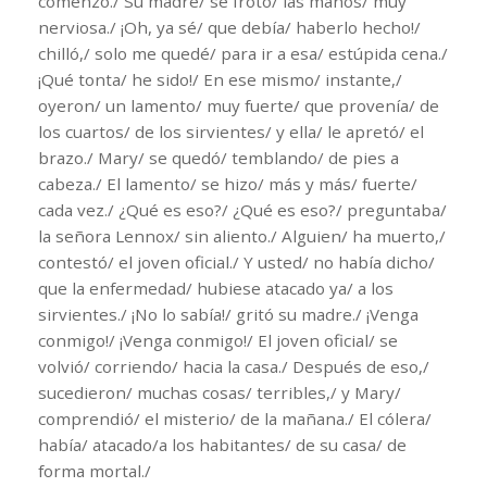
comenzó./ Su madre/ se frotó/ las manos/ muy
nerviosa./ ¡Oh, ya sé/ que debía/ haberlo hecho!/
chilló,/ solo me quedé/ para ir a esa/ estúpida cena./
¡Qué tonta/ he sido!/ En ese mismo/ instante,/
oyeron/ un lamento/ muy fuerte/ que provenía/ de
los cuartos/ de los sirvientes/ y ella/ le apretó/ el
brazo./ Mary/ se quedó/ temblando/ de pies a
cabeza./ El lamento/ se hizo/ más y más/ fuerte/
cada vez./ ¿Qué es eso?/ ¿Qué es eso?/ preguntaba/
la señora Lennox/ sin aliento./ Alguien/ ha muerto,/
contestó/ el joven oficial./ Y usted/ no había dicho/
que la enfermedad/ hubiese atacado ya/ a los
sirvientes./ ¡No lo sabía!/ gritó su madre./ ¡Venga
conmigo!/ ¡Venga conmigo!/ El joven oficial/ se
volvió/ corriendo/ hacia la casa./ Después de eso,/
sucedieron/ muchas cosas/ terribles,/ y Mary/
comprendió/ el misterio/ de la mañana./ El cólera/
había/ atacado/a los habitantes/ de su casa/ de
forma mortal./