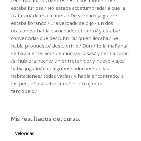
rechinaban/ los dientes./ En esos momentos/
estaba furiosa./ No estaba acostumbrada/ a que la
trataran/ de esa manera./¡De verdad!/ ¡alguien/
estaba llorando!/¡Era verdad!/ se dijo./ En dos
ocasiones/ había escuchado/ el llanto/ y estaba/
convencida/ que descubriría/ quién lloraba./ Se
había propuesto/ descubrirlo./ Durante la mañana/
se había enterado/ de muchas cosas/ y sentía como
/si hubiera hecho/ un entretenido/ y nuevo viaje:/
había jugado/ con algunos/ adornos/ en las
habitaciones/ todas vacías/ y había encontrado/ a
los pequeños/ ratoncitos/ en el cojín/ de
terciopelo./
Mis resultados del curso:
Velocidad