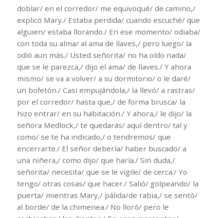
doblar/ en el corredor/ me equivoqué/ de camino,/
explicó Mary./ Estaba perdida/ cuando escuché/ que
alguien/ estaba llorando./ En ese momento/ odiaba/
con toda su alma/ al ama de llaves,/ pero luego/ la
odió aun más./ Usted señorita/ no ha oído nada/
que se le parezca,/ dijo el ama/ de llaves./ Y ahora
mismo/ se va a volver/ a su dormitorio/ o le daré/
un bofetón./ Casi empujándola,/ la llevó/ a rastras/
por el corredor/ hasta que,/ de forma brusca/ la
hizo entrar/ en su habitación./ Y ahora,/ le dijo/ la
señora Medlock,/ te quedarás/ aquí dentro/ tal y
como/ se te ha indicado,/ o tendremos/ que
encerrarte./ El señor debería/ haber buscado/ a
una niñera,/ como dijo/ que haría./ Sin duda,/
señorita/ necesita/ que se le vigile/ de cerca./ Yo
tengo/ otras cosas/ que hacer./ Salió/ golpeando/ la
puerta/ mientras Mary,/ pálida/de rabia,/ se sentó/
al borde/ de la chimenea./ No lloró/ pero le