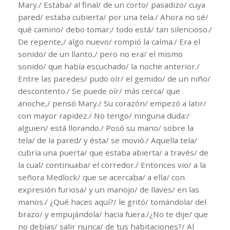
Mary./ Estaba/ al final/ de un corto/ pasadizo/ cuya
pared/ estaba cubierta/ por una tela./ Ahora no sé/
qué camino/ debo tomar;/ todo está/ tan silencioso./
De repente,/ algo nuevo/ rompió la calma./ Era el
sonido/ de un llanto,/ pero no era/ el mismo
sonido/ que había escuchado/ la noche anterior./
Entre las paredes/ pudo oír/ el gemido/ de un niño/
descontento./ Se puede oír/ más cerca/ que
anoche,/ pensó Mary./ Su corazón/ empezó a latir/
con mayor rapidez./ No tengo/ ninguna duda:/
alguien/ está llorando./ Posó su mano/ sobre la
tela/ de la pared/ y ésta/ se movió./ Aquella tela/
cubría una puerta/ que estaba abierta/ a través/ de
la cual/ continuaba/ el corredor./ Entonces vio/ a la
señora Medlock/ que se acercaba/ a ella/ con
expresión furiosa/ y un manojo/ de llaves/ en las
manos./ ¿Qué haces aquí?/ le gritó/ tomándola/ del
brazo/ y empujándola/ hacia fuera./¿No te dije/ que
no debías/ salir nunca/ de tus habitaciones?/ Al