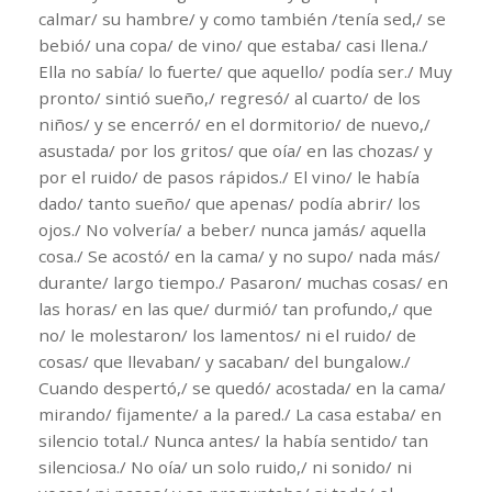
calmar/ su hambre/ y como también /tenía sed,/ se
bebió/ una copa/ de vino/ que estaba/ casi llena./
Ella no sabía/ lo fuerte/ que aquello/ podía ser./ Muy
pronto/ sintió sueño,/ regresó/ al cuarto/ de los
niños/ y se encerró/ en el dormitorio/ de nuevo,/
asustada/ por los gritos/ que oía/ en las chozas/ y
por el ruido/ de pasos rápidos./ El vino/ le había
dado/ tanto sueño/ que apenas/ podía abrir/ los
ojos./ No volvería/ a beber/ nunca jamás/ aquella
cosa./ Se acostó/ en la cama/ y no supo/ nada más/
durante/ largo tiempo./ Pasaron/ muchas cosas/ en
las horas/ en las que/ durmió/ tan profundo,/ que
no/ le molestaron/ los lamentos/ ni el ruido/ de
cosas/ que llevaban/ y sacaban/ del bungalow./
Cuando despertó,/ se quedó/ acostada/ en la cama/
mirando/ fijamente/ a la pared./ La casa estaba/ en
silencio total./ Nunca antes/ la había sentido/ tan
silenciosa./ No oía/ un solo ruido,/ ni sonido/ ni