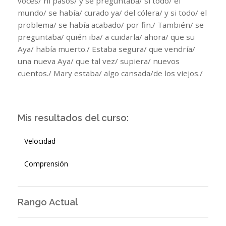
voces/ ni pasos/ y se preguntaba/ si todo/ el
mundo/ se había/ curado ya/ del cólera/ y si todo/ el
problema/ se había acabado/ por fin./ También/ se
preguntaba/ quién iba/ a cuidarla/ ahora/ que su
Aya/ había muerto./ Estaba segura/ que vendría/
una nueva Aya/ que tal vez/ supiera/ nuevos
cuentos./ Mary estaba/ algo cansada/de los viejos./
Mis resultados del curso:
Velocidad
Comprensión
Rango Actual