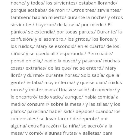
noche/ y todos/ los sirvientes/ estaban llorando/
porque acababa/ de morir./ Otros tres/ sirvientes/
también/ habían muerto/ durante la noche/ y otros
sirvientes/ huyeron/ de la casa/ por miedo./ El
pánico/ se extendía/ por todas partes./ Durante/ la
confusión/ y el asombro,/ los gritos,/ los lloros/ y
los ruidos,/ Mary se escondió/ en el cuarto/ de los
niños/ y se quedó allí/ esperando./ Pero nadie/
pensó en ella,/ nadie la buscó/ y pasaron/ muchas
cosas/ extrañas/ de las que/ no se enteró./ Mary
lloró/ y durmió/ durante horas./ Solo sabía/ que la
gente/ estaba/ muy enferma/ y que se oían/ ruidos
raros/ y misteriosos./ Una vez salió/ al comedor/ y
lo encontró/ todo vacío,/ aunque/ había comida/ a
medio/ consumir/ sobre la mesa,/ y las sillas/ y los
platos/ parecían/ haber sido/ dejados/ cuando/ los
comensales/ se levantaron/ de repente/ por
alguna/ extraña razón./ La niña/ se acercó/ a la
mesa/ y comió/ algunas frutas/ y galletas/ para