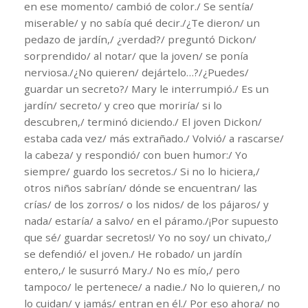
en ese momento/ cambió de color./ Se sentía/
miserable/ y no sabía qué decir./¿Te dieron/ un
pedazo de jardín,/ ¿verdad?/ preguntó Dickon/
sorprendido/ al notar/ que la joven/ se ponía
nerviosa./¿No quieren/ dejártelo…?/¿Puedes/
guardar un secreto?/ Mary le interrumpió./ Es un
jardín/ secreto/ y creo que moriría/ si lo
descubren,/ terminó diciendo./ El joven Dickon/
estaba cada vez/ más extrañado./ Volvió/ a rascarse/
la cabeza/ y respondió/ con buen humor:/ Yo
siempre/ guardo los secretos./ Si no lo hiciera,/
otros niños sabrían/ dónde se encuentran/ las
crías/ de los zorros/ o los nidos/ de los pájaros/ y
nada/ estaría/ a salvo/ en el páramo./¡Por supuesto
que sé/ guardar secretos!/ Yo no soy/ un chivato,/
se defendió/ el joven./ He robado/ un jardín
entero,/ le susurró Mary./ No es mío,/ pero
tampoco/ le pertenece/ a nadie./ No lo quieren,/ no
lo cuidan/ y jamás/ entran en él./ Por eso ahora/ no