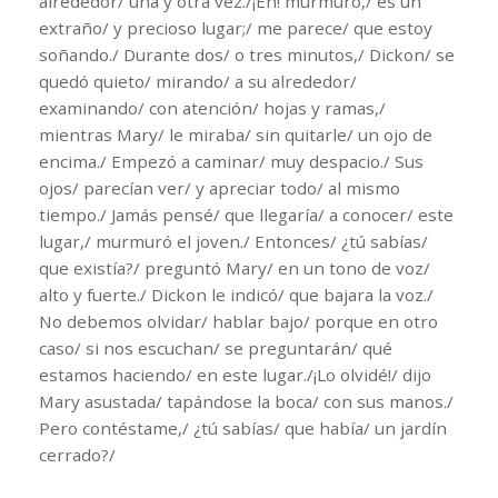
alrededor/ una y otra vez./¡Eh! murmuró,/ es un
extraño/ y precioso lugar;/ me parece/ que estoy
soñando./ Durante dos/ o tres minutos,/ Dickon/ se
quedó quieto/ mirando/ a su alrededor/
examinando/ con atención/ hojas y ramas,/
mientras Mary/ le miraba/ sin quitarle/ un ojo de
encima./ Empezó a caminar/ muy despacio./ Sus
ojos/ parecían ver/ y apreciar todo/ al mismo
tiempo./ Jamás pensé/ que llegaría/ a conocer/ este
lugar,/ murmuró el joven./ Entonces/ ¿tú sabías/
que existía?/ preguntó Mary/ en un tono de voz/
alto y fuerte./ Dickon le indicó/ que bajara la voz./
No debemos olvidar/ hablar bajo/ porque en otro
caso/ si nos escuchan/ se preguntarán/ qué
estamos haciendo/ en este lugar./¡Lo olvidé!/ dijo
Mary asustada/ tapándose la boca/ con sus manos./
Pero contéstame,/ ¿tú sabías/ que había/ un jardín
cerrado?/