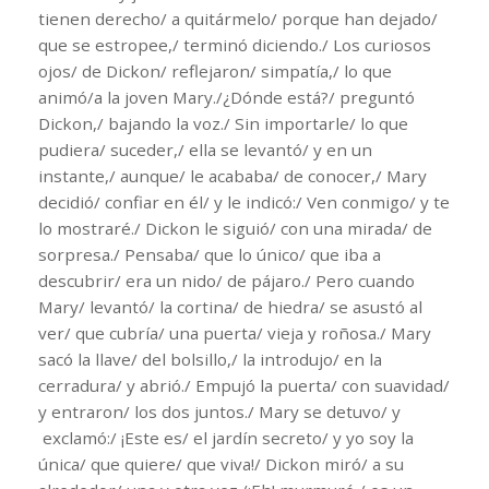
tienen derecho/ a quitármelo/ porque han dejado/
que se estropee,/ terminó diciendo./ Los curiosos
ojos/ de Dickon/ reflejaron/ simpatía,/ lo que
animó/a la joven Mary./¿Dónde está?/ preguntó
Dickon,/ bajando la voz./ Sin importarle/ lo que
pudiera/ suceder,/ ella se levantó/ y en un
instante,/ aunque/ le acababa/ de conocer,/ Mary
decidió/ confiar en él/ y le indicó:/ Ven conmigo/ y te
lo mostraré./ Dickon le siguió/ con una mirada/ de
sorpresa./ Pensaba/ que lo único/ que iba a
descubrir/ era un nido/ de pájaro./ Pero cuando
Mary/ levantó/ la cortina/ de hiedra/ se asustó al
ver/ que cubría/ una puerta/ vieja y roñosa./ Mary
sacó la llave/ del bolsillo,/ la introdujo/ en la
cerradura/ y abrió./ Empujó la puerta/ con suavidad/
y entraron/ los dos juntos./ Mary se detuvo/ y
exclamó:/ ¡Este es/ el jardín secreto/ y yo soy la
única/ que quiere/ que viva!/ Dickon miró/ a su