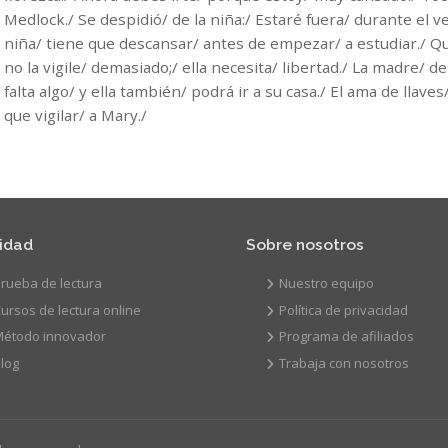
Medlock./ Se despidió/ de la niña:/ Estaré fuera/ durante el 
niña/ tiene que descansar/ antes de empezar/ a estudiar./ Qui
no la vigile/ demasiado;/ ella necesita/ libertad./ La madre/ d
falta algo/ y ella también/ podrá ir a su casa./ El ama de llaves
que vigilar/ a Mary./
vidad
Sobre nosotros
rueba de lectura
Nuestro equipo
ursos de lectura online
Política de privacidad
Método innovador
Programa de afiliados
log
Trabaja con nosotros