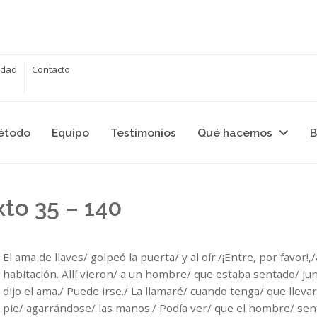
cidad
Contacto
étodo
Equipo
Testimonios
Qué hacemos
B
xto 35 – 140
El ama de llaves/ golpeó la puerta/ y al oír:/¡Entre, por favor!
habitación. Allí vieron/ a un hombre/ que estaba sentado/ junt
dijo el ama./ Puede irse./ La llamaré/ cuando tenga/ que llevar
pie/ agarrándose/ las manos./ Podía ver/ que el hombre/ sen