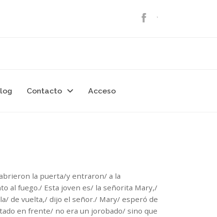
log
Contacto
Acceso
,/abrieron la puerta/y entraron/ a la
o al fuego./ Esta joven es/ la señorita Mary,/
la/ de vuelta,/ dijo el señor./ Mary/ esperó de
tado en frente/ no era un jorobado/ sino que