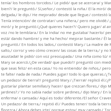
tenía/ los hombros torcidos./ Le pidió/ que se acercara/ y Ma
bien?/ le preguntó./ Sí,señor,/ contestó la niña./ El la miró/ 
delgada,/ le dijo./ He mejorado/ desde que llegue./ contestó la
Tenía intención/ de contratar/ una niñera,/ pero me olvidé./ ¡P
miró/ y le preguntó:/¿Qué quieres hacer?/ Quiero jugar/ al ai
voz /no le temblara./ En la India/ no me gustaba/ hacerlo/ pe
está/ dando hambre/ y me ha hecho/ mejorar bastante./ Él la
preguntó./ En todos los lados,/ contestó Mary./ La madre de 
salto,/ corro/ y veo cómo crecen/ las cosas de la tierra,/ y no
asustada!/ le pidió/ con voz preocupada./ Una niña como tú/ n
Mary se acercó./¿De verdad/ que puedo?/ preguntó con miedo
que seas feliz/ en esta casa./ Yo no entiendo/ de niños,/ per
te falte/ nada de nada./ Puedes jugar/ todo lo que quieras./¿T
un pedazo/ de tierra?/ preguntó Mary./ ¡Tierra!/ replicó él./
gustaría/ plantar semillas/y hacer/ que crezcan flores,/ dijo Ma
jardines?./ Yo no sabía nada/ sobre jardines,/ dijo Mary./ En 
enferma/ o cansada./ Aquí es todo/ diferente./El señor Craven
Un pedazo/ de tierra,/ repitió él./ Puedes tener/ toda la tierr
florezca./ Ahora debes irte/ porque estoy/ muy cansado./ Tocó