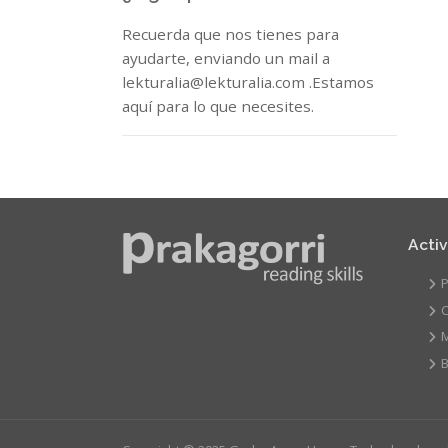
Recuerda que nos tienes para
ayudarte, enviando un mail a
lekturalia@lekturalia.com .Estamos
aquí para lo que necesites.
Acti
P
C
B