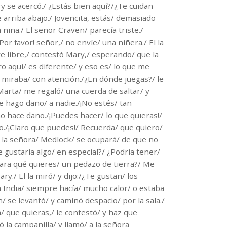
ry se acercó./ ¿Estás bien aquí?/¿Te cuidan
de arriba abajo./ Jovencita, estás/ demasiado
 niña./ El señor Craven/ parecía triste./
or favor! señor,/ no envíe/ una niñera./ El la
re libre,/ contestó Mary,/ esperando/ que la
ro aquí/ es diferente/ y eso es/ lo que me
 miraba/ con atención./¿En dónde juegas?/ le
Marta/ me regaló/ una cuerda de saltar/ y
 le hago daño/ a nadie./¡No estés/ tan
o hace daño./¡Puedes hacer/ lo que quieras!/
./¡Claro que puedes!/ Recuerda/ que quiero/
o la señora/ Medlock/ se ocupará/ de que no
e gustaría algo/ en especial?/ ¿Podría tener/
¿Para qué quieres/ un pedazo de tierra?/ Me
ry./ El la miró/ y dijo:/¿Te gustan/ los
la India/ siempre hacía/ mucho calor/ o estaba
/ se levantó/ y caminó despacio/ por la sala./
a/ que quieras,/ le contestó/ y haz que
 la campanilla/ y llamó/ a la señora