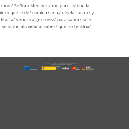
verano./ Señora Medlock,/ me parece/ que la
ero que le dé/ comida sana,/ déjela correr/ y
e Marta/ vendrá alguna vez/ para saber/ si le
/ se sintió aliviada/ al saber/ que no tendría/