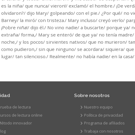
es la niña/ que nunca/ vieron!/ exclamó/ el hombre./ ¡De verd
olvidaron?/ dijo Mary/ golpeando/ con el pie./ ¿Por qué/ no v
Barney/ la miró/ con tristeza./ Mary incluso/ creyó verlo/ par
¡Pobre niña!/ dijo él./ No vino nadie/ a buscarte/ porque ya/
extraña/ forma,/ Mary se enteró/ de que ya/ no tenía madre/ 
noche,/ y los pocos/ sirvientes nativos/ que no murieron/ tam
como pudieron,/ sin que ninguno/ se acordara/ siquiera/ que a
lugar/ tan silencioso./ Realmente/ no había nadie/ en la casa/
vidad
Sobre nosotros
rueba de lectura
Nuestro equipo
ursos de lectura online
Política de privacidad
Método innovador
Programa de afiliados
log
Trabaja con nosotros