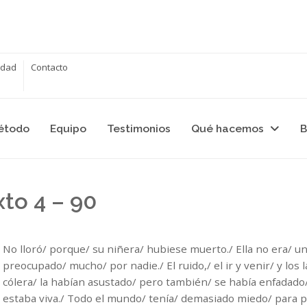
cidad
Contacto
étodo
Equipo
Testimonios
Qué hacemos
B
xto 4 – 90
No lloró/ porque/ su niñera/ hubiese muerto./ Ella no era/ un
preocupado/ mucho/ por nadie./ El ruido,/ el ir y venir/ y los
cólera/ la habían asustado/ pero también/ se había enfadado/
estaba viva./ Todo el mundo/ tenía/ demasiado miedo/ para pe