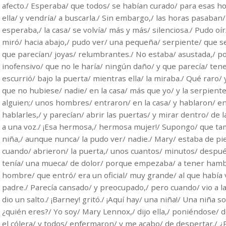
afecto./ Esperaba/ que todos/ se habían curado/ para esas ho
ella/ y vendría/ a buscarla./ Sin embargo,/ las horas pasaban/
esperaba,/ la casa/ se volvía/ más y más/ silenciosa./ Pudo oí
miró/ hacia abajo,/ pudo ver/ una pequeña/ serpiente/ que se
que parecían/ joyas/ relumbrantes./ No estaba/ asustada,/ po
inofensivo/ que no le haría/ ningún daño/ y que parecía/ tener
escurrió/ bajo la puerta/ mientras ella/ la miraba./ Qué raro/ y
que no hubiese/ nadie/ en la casa/ más que yo/ y la serpiente
alguien;/ unos hombres/ entraron/ en la casa/ y hablaron/ en v
hablarles,/ y parecían/ abrir las puertas/ y mirar dentro/ de l
a una voz./ ¡Esa hermosa,/ hermosa mujer!/ Supongo/ que tamb
niña,/ aunque nunca/ la pudo ver/ nadie./ Mary/ estaba de pie/
cuando/ abrieron/ la puerta,/ unos cuantos/ minutos/ después.
tenía/ una mueca/ de dolor/ porque empezaba/ a tener hambre
hombre/ que entró/ era un oficial/ muy grande/ al que había 
padre./ Parecía cansado/ y preocupado,/ pero cuando/ vio a l
dio un salto./ ¡Barney! gritó./ ¡Aquí hay/ una niña!/ Una niña s
¿quién eres?/ Yo soy/ Mary Lennox,/ dijo ella,/ poniéndose/
el cólera/ y todos/ enfermaron/ y me acabo/ de despertar./ ¿P