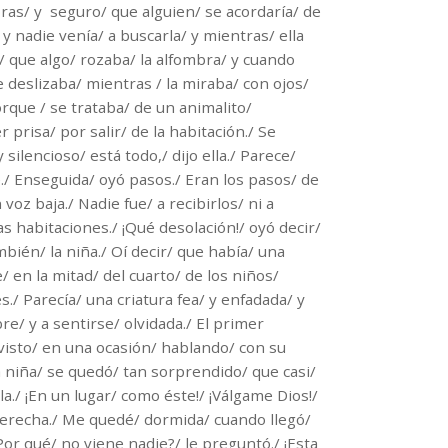
ras/ y seguro/ que alguien/ se acordaría/ de
 y nadie venía/ a buscarla/ y mientras/ ella
r/ que algo/ rozaba/ la alfombra/ y cuando
 deslizaba/ mientras / la miraba/ con ojos/
rque / se trataba/ de un animalito/
 prisa/ por salir/ de la habitación./ Se
 silencioso/ está todo,/ dijo ella./ Parece/
./ Enseguida/ oyó pasos./ Eran los pasos/ de
oz baja./ Nadie fue/ a recibirlos/ ni a
as habitaciones./ ¡Qué desolación!/ oyó decir/
ién/ la niña./ Oí decir/ que había/ una
 en la mitad/ del cuarto/ de los niños/
/ Parecía/ una criatura fea/ y enfadada/ y
/ y a sentirse/ olvidada./ El primer
visto/ en una ocasión/ hablando/ con su
a niña/ se quedó/ tan sorprendido/ que casi/
ola./ ¡En un lugar/ como éste!/ ¡Válgame Dios!/
 derecha./ Me quedé/ dormida/ cuando llegó/
or qué/ no viene nadie?/ le preguntó./ ¡Esta