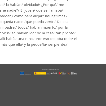
ad/ la habían/ olvidado!/ ¿Por qué/ me
iene nadie?/ El joven/ que se llamaba/
padear,/ como para alejar/ las lágrimas./
 no queda nadie /que pueda venir./ De esa
ni padre;/ todos/ habían muerto/ por la
bién/ se habían ido/ de la casa/ tan pronto/
llí había/ una niña./ Por eso /estaba todo/ el
 más que ella/ y la pequeña/ serpiente./