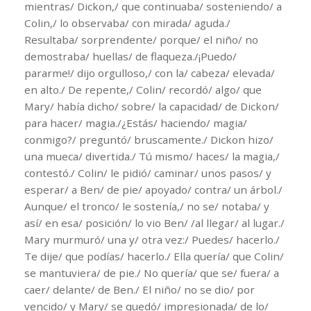
mientras/ Dickon,/ que continuaba/ sosteniendo/ a
Colin,/ lo observaba/ con mirada/ aguda./
Resultaba/ sorprendente/ porque/ el niño/ no
demostraba/ huellas/ de flaqueza./¡Puedo/
pararme!/ dijo orgulloso,/ con la/ cabeza/ elevada/
en alto./ De repente,/ Colin/ recordó/ algo/ que
Mary/ había dicho/ sobre/ la capacidad/ de Dickon/
para hacer/ magia./¿Estás/ haciendo/ magia/
conmigo?/ preguntó/ bruscamente./ Dickon hizo/
una mueca/ divertida./ Tú mismo/ haces/ la magia,/
contestó./ Colin/ le pidió/ caminar/ unos pasos/ y
esperar/ a Ben/ de pie/ apoyado/ contra/ un árbol./
Aunque/ el tronco/ le sostenía,/ no se/ notaba/ y
así/ en esa/ posición/ lo vio Ben/ /al llegar/ al lugar./
Mary murmuró/ una y/ otra vez:/ Puedes/ hacerlo./
Te dije/ que podías/ hacerlo./ Ella quería/ que Colin/
se mantuviera/ de pie./ No quería/ que se/ fuera/ a
caer/ delante/ de Ben./ El niño/ no se dio/ por
vencido/ y Mary/ se quedó/ impresionada/ de lo/