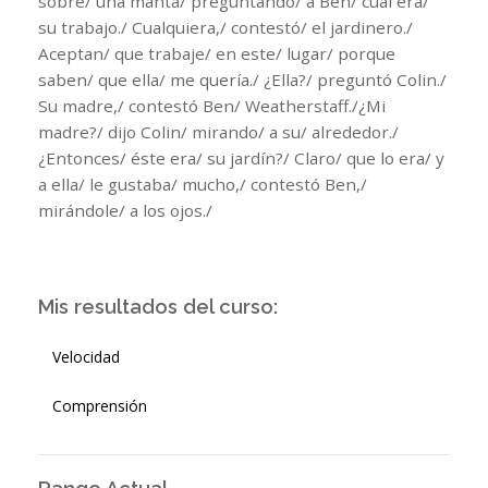
sobre/ una manta/ preguntando/ a Ben/ cuál era/
su trabajo./ Cualquiera,/ contestó/ el jardinero./
Aceptan/ que trabaje/ en este/ lugar/ porque
saben/ que ella/ me quería./ ¿Ella?/ preguntó Colin./
Su madre,/ contestó Ben/ Weatherstaff./¿Mi
madre?/ dijo Colin/ mirando/ a su/ alrededor./
¿Entonces/ éste era/ su jardín?/ Claro/ que lo era/ y
a ella/ le gustaba/ mucho,/ contestó Ben,/
mirándole/ a los ojos./
Mis resultados del curso:
Velocidad
Comprensión