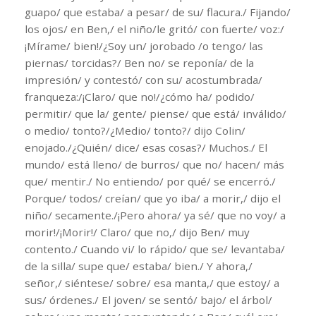
guapo/ que estaba/ a pesar/ de su/ flacura./ Fijando/
los ojos/ en Ben,/ el niño/le gritó/ con fuerte/ voz:/
¡Mírame/ bien!/¿Soy un/ jorobado /o tengo/ las
piernas/ torcidas?/ Ben no/ se reponía/ de la
impresión/ y contestó/ con su/ acostumbrada/
franqueza:/¡Claro/ que no!/¿cómo ha/ podido/
permitir/ que la/ gente/ piense/ que está/ inválido/
o medio/ tonto?/¿Medio/ tonto?/ dijo Colin/
enojado./¿Quién/ dice/ esas cosas?/ Muchos./ El
mundo/ está lleno/ de burros/ que no/ hacen/ más
que/ mentir./ No entiendo/ por qué/ se encerró./
Porque/ todos/ creían/ que yo iba/ a morir,/ dijo el
niño/ secamente./¡Pero ahora/ ya sé/ que no voy/ a
morir!/¡Morir!/ Claro/ que no,/ dijo Ben/ muy
contento./ Cuando vi/ lo rápido/ que se/ levantaba/
de la silla/ supe que/ estaba/ bien./ Y ahora,/
señor,/ siéntese/ sobre/ esa manta,/ que estoy/ a
sus/ órdenes./ El joven/ se sentó/ bajo/ el árbol/