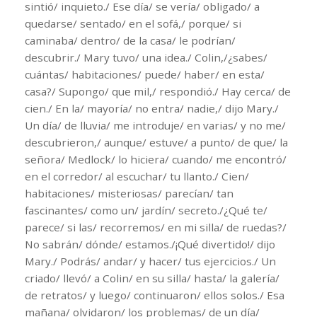
sintió/ inquieto./ Ese día/ se vería/ obligado/ a
quedarse/ sentado/ en el sofá,/ porque/ si
caminaba/ dentro/ de la casa/ le podrían/
descubrir./ Mary tuvo/ una idea./ Colin,/¿sabes/
cuántas/ habitaciones/ puede/ haber/ en esta/
casa?/ Supongo/ que mil,/ respondió./ Hay cerca/ de
cien./ En la/ mayoría/ no entra/ nadie,/ dijo Mary./
Un día/ de lluvia/ me introduje/ en varias/ y no me/
descubrieron,/ aunque/ estuve/ a punto/ de que/ la
señora/ Medlock/ lo hiciera/ cuando/ me encontró/
en el corredor/ al escuchar/ tu llanto./ Cien/
habitaciones/ misteriosas/ parecían/ tan
fascinantes/ como un/ jardín/ secreto./¿Qué te/
parece/ si las/ recorremos/ en mi silla/ de ruedas?/
No sabrán/ dónde/ estamos./¡Qué divertido!/ dijo
Mary./ Podrás/ andar/ y hacer/ tus ejercicios./ Un
criado/ llevó/ a Colin/ en su silla/ hasta/ la galería/
de retratos/ y luego/ continuaron/ ellos solos./ Esa
mañana/ olvidaron/ los problemas/ de un día/