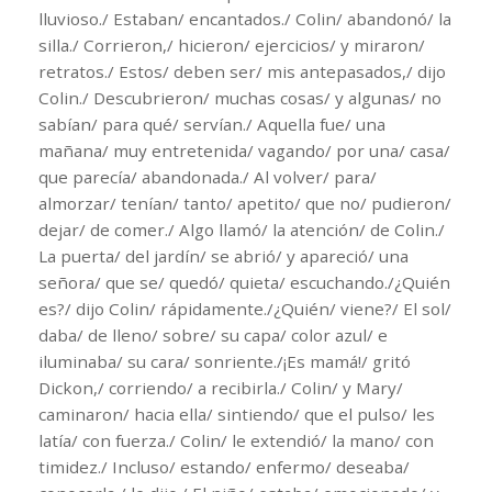
lluvioso./ Estaban/ encantados./ Colin/ abandonó/ la
silla./ Corrieron,/ hicieron/ ejercicios/ y miraron/
retratos./ Estos/ deben ser/ mis antepasados,/ dijo
Colin./ Descubrieron/ muchas cosas/ y algunas/ no
sabían/ para qué/ servían./ Aquella fue/ una
mañana/ muy entretenida/ vagando/ por una/ casa/
que parecía/ abandonada./ Al volver/ para/
almorzar/ tenían/ tanto/ apetito/ que no/ pudieron/
dejar/ de comer./ Algo llamó/ la atención/ de Colin./
La puerta/ del jardín/ se abrió/ y apareció/ una
señora/ que se/ quedó/ quieta/ escuchando./¿Quién
es?/ dijo Colin/ rápidamente./¿Quién/ viene?/ El sol/
daba/ de lleno/ sobre/ su capa/ color azul/ e
iluminaba/ su cara/ sonriente./¡Es mamá!/ gritó
Dickon,/ corriendo/ a recibirla./ Colin/ y Mary/
caminaron/ hacia ella/ sintiendo/ que el pulso/ les
latía/ con fuerza./ Colin/ le extendió/ la mano/ con
timidez./ Incluso/ estando/ enfermo/ deseaba/