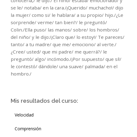
conocerla,/ le dijo./ El niño/ estaba/ emocionado/ y
se le/ notaba/ en la cara./¡Querido/ muchacho!/ dijo
la mujer/ como si/ le hablara/ a su propio/ hijo./¿Le
sorprende/ verme/ tan bien?/ le preguntó/
Colin./Ella puso/ las manos/ sobre/ los hombros/
del niño/ y le dijo:/¡Claro que/ lo estoy!/ Te pareces/
tanto/ a tu madre/ que me/ emociono/ al verte./
¿Cree/ usted/ que mi padre/ me querrá?/ le
preguntó/ algo/ incómodo./¡Por supuesto/ que sí!/
le contestó/ dándole/ una suave/ palmada/ en el
hombro./
Mis resultados del curso:
Velocidad
Comprensión