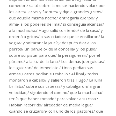
comedor,/ saltó sobre la mesa/ haciendo volar/ por
los aires/ jarras y fuentes/ y dijo a grandes gritos/
que aquella misma noche/ entregaría cuerpo/ y
alma/ a los poderes del mal/ si conseguía alcanzar/
a la muchacha./ Hugo salió corriendo/ de la casa/ y
ordenó a gritos/ a sus criados/ que le ensillaran/ la
yegua/ y soltaran/ la jauría;/ después dio/ a los
perros/ un pañuelo/ de la doncella/ y los puso/
sobre su pista/ para que/ la persiguieran/ por el
páramo/ a la luz de la luna./ Los demás juerguistas/
le siguieron/ de inmediato./ Unos pedían sus
armas,/ otros pedían su caballo./ Al final,/ todos
montaron a caballo/ y salieron tras Hugo./ La luna
brillaba/ sobre sus cabezas/ y cabalgaron/ a gran
velocidad,/ siguiendo el camino/ que la muchacha/
tenía que haber tomado/ para volver a su casa./
Habían recorrido/ alrededor de media legua/
cuando se cruzaron/ con uno de los pastores/ que