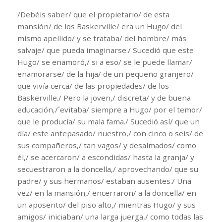
/Debéis saber/ que el propietario/ de esta
mansión/ de los Baskerville/ era un Hugo/ del
mismo apellido/ y se trataba/ del hombre/ más
salvaje/ que pueda imaginarse./ Sucedió que este
Hugo/ se enamoró,/ si a eso/ se le puede llamar/
enamorarse/ de la hija/ de un pequeño granjero/
que vivía cerca/ de las propiedades/ de los
Baskerville./ Pero la joven,/ discreta/ y de buena
educación,/´evitaba/ siempre a Hugo/ por el temor/
que le producía/ su mala fama./ Sucedió así/ que un
día/ este antepasado/ nuestro,/ con cinco o seis/ de
sus compañeros,/ tan vagos/ y desalmados/ como
él,/ se acercaron/ a escondidas/ hasta la granja/ y
secuestraron a la doncella,/ aprovechando/ que su
padre/ y sus hermanos/ estaban ausentes./ Una
vez/ en la mansión,/ encerraron/ a la doncella/ en
un aposento/ del piso alto,/ mientras Hugo/ y sus
amigos/ iniciaban/ una larga juerga,/ como todas las