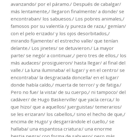
avanzando/ por el páramo./ Después de cabalgar/
más lentamente,/ llegaron finalmente/ a donde/ se
encontraban/ los sabuesos./ Los pobres animales,/
famosos por su valentía /y pureza de raza,/ gemían/
con el pelo erizado/ y los ojos desorbitados,/
mirando fijamente/ el estrecho valle/ que tenían
delante./ Los jinetes/ se detuvieron./ La mayor
parte/ se negó/ a continuar,/ pero tres de ellos,/ los
más audaces/ prosiguieron/ hasta llegar/ al final del
valle./ La luna iluminaba/ el lugar/ y en el centro/ se
encontraba/ la desgraciada doncella/ en el lugar/
donde había caído,/ muerta de terror/ y de fatiga./
Pero no fue/ la vista/ de su cuerpo,/ ni tampoco/ del
cadáver/ de Hugo Baskerville/ que yacía cerca,/ lo
que hizo/ que a aquellos/ juerguistas/ temerarios/
se les erizaran/ los cabellos,/ sino el hecho de que,/
encima de Hugo/ y desgarrándole el cuello,/ se
hallaba/ una espantosa criatura:/ una enorme
bestia negra/ con forma de sabueso/ pero más