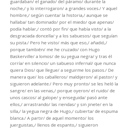
guardaban/ el ganado/ del páramo/ durante la
noche,/ y lo interrogaron/ a grandes voces./ Y aquel
hombre,/ según cuenta/ la historia,/ aunque se
hallaba/ tan dominado/ por el miedo/ que apenas/
podía hablar,/ contó por fin/ que había visto/ a la
desgraciada doncella/ y a los sabuesos/ que seguían
su pista./ Pero he visto/ más que eso,/ añadió,/
porque también/ me he cruzado/ con Hugo
Baskerville/ a lomos/ de su yegua negra/ y tras él
corría/ en silencio/ un sabueso infernal/ que nunca
quiera Dios/ que llegue/ a seguirme los pasos./ De
manera que/ los caballeros/ maldijeron/ al pastor/ y
siguieron adelante./ Pero muy pronto/ se les heló la
sangre/ en las venas,/ porque oyeron/ el ruido/ de
unos cascos/ al galope/ y enseguida/ pasó ante
ellos,/ arrastrando/ las riendas/ y sin jinete/ en la
silla,/ la yegua negra de Hugo,/ cubierta/ de espuma
blanca./ A partir/ de aquel momento/ los
juerguistas,/ llenos de espanto,/ siguieron