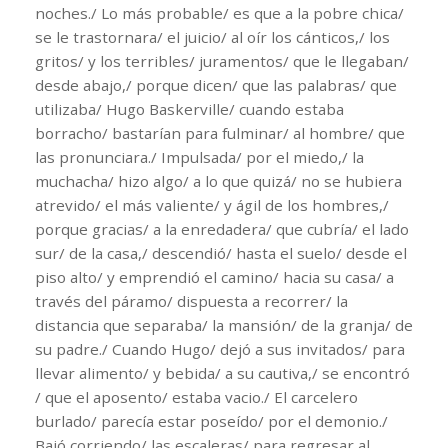
noches./ Lo más probable/ es que a la pobre chica/
se le trastornara/ el juicio/ al oír los cánticos,/ los
gritos/ y los terribles/ juramentos/ que le llegaban/
desde abajo,/ porque dicen/ que las palabras/ que
utilizaba/ Hugo Baskerville/ cuando estaba
borracho/ bastarían para fulminar/ al hombre/ que
las pronunciara./ Impulsada/ por el miedo,/ la
muchacha/ hizo algo/ a lo que quizá/ no se hubiera
atrevido/ el más valiente/ y ágil de los hombres,/
porque gracias/ a la enredadera/ que cubría/ el lado
sur/ de la casa,/ descendió/ hasta el suelo/ desde el
piso alto/ y emprendió el camino/ hacia su casa/ a
través del páramo/ dispuesta a recorrer/ la
distancia que separaba/ la mansión/ de la granja/ de
su padre./ Cuando Hugo/ dejó a sus invitados/ para
llevar alimento/ y bebida/ a su cautiva,/ se encontró
/ que el aposento/ estaba vacio./ El carcelero
burlado/ parecía estar poseído/ por el demonio./
Bajó corriendo/ las escaleras/ para regresar al