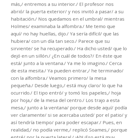
más,/ entremos a su interior./ El profesor nos
abrió/ la puerta exterior/ y nos invitó a pasar/ a su
habitación./ Nos quedamos en el umbral/ mientras
Holmes/ examinaba la alfombra./ Me temo que
aquí/ no hay huellas, dijo./ Ya sería difícil/ que las
hubiera/ con un día tan seco./ Parece que su
sirviente/ se ha recuperado./ Ha dicho usted/ que lo
dejó en un sillón./ ¿En cuál de todos?/ En éste que
está/ junto a la ventana./ Ya me lo imagino./ Cerca
de esta mesita./ Ya pueden entrar,/ he terminado/
con la alfombra./ Veamos primero/ la mesa
pequeña./ Desde luego,/ está muy claro/ lo que ha
ocurrido./ El tipo entró/ y tomó los papeles,/ hoja
por hoja,/ de la mesa del centro./ Los trajo a esta
mesa,/ junto a la ventana/ porque desde aquí/ podía
ver claramente/ si se acercaba usted/ por el patio/ y
así tendría tiempo/ para poder escapar./ Pues, en
realidad,/ no podía verme,/ replicó Soames,/ porque
entré/ por la puerta lateral./ ¡Ah! ¡Eso está muy