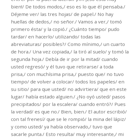
bien!/ De todos modos,/ eso es lo que él pensaba./
Déjeme ver/ las tres hojas/ de papel./ No hay
huellas de dedos,/ no señor./ Vamos a ver,/ tomó
primero ésta/ y la copió./ ¿Cuánto tiempo/ pudo
tardar/ en hacerlo/ utilizando/ todas las
abreviaturas/ posibles?/ Como mínimo,/ un cuarto
de hora./ Una vez copiada,/ la tiró al suelo/ y tomó la
segunda hoja./ Debía de ir por la mitad/ cuando
usted regresó/ y él tuvo que retirarse/ a toda
prisa,/ con muchísima prisa,/ puesto que/ no tuvo
tiempo/ de volver a colocar/ todos los papeles/ en
su sitio/ para que usted/ no advirtiera/ que en este
lugar/ había estado alguien./ ¿No oyó usted/ pasos
precipitados/ por la escalera/ cuando entró?/ Pues
la verdad/ es que no./ Bien, bien./ El autor escribió/
con tal frenesí/ que se le rompió/ la mina del lápiz/
y como usted/ ya había observado,/ tuvo que
sacarle punta./ Esto resulta/ muy interesante,/ mi