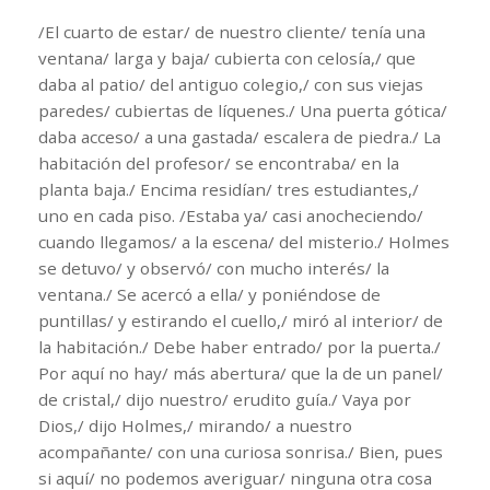
/El cuarto de estar/ de nuestro cliente/ tenía una
ventana/ larga y baja/ cubierta con celosía,/ que
daba al patio/ del antiguo colegio,/ con sus viejas
paredes/ cubiertas de líquenes./ Una puerta gótica/
daba acceso/ a una gastada/ escalera de piedra./ La
habitación del profesor/ se encontraba/ en la
planta baja./ Encima residían/ tres estudiantes,/
uno en cada piso. /Estaba ya/ casi anocheciendo/
cuando llegamos/ a la escena/ del misterio./ Holmes
se detuvo/ y observó/ con mucho interés/ la
ventana./ Se acercó a ella/ y poniéndose de
puntillas/ y estirando el cuello,/ miró al interior/ de
la habitación./ Debe haber entrado/ por la puerta./
Por aquí no hay/ más abertura/ que la de un panel/
de cristal,/ dijo nuestro/ erudito guía./ Vaya por
Dios,/ dijo Holmes,/ mirando/ a nuestro
acompañante/ con una curiosa sonrisa./ Bien, pues
si aquí/ no podemos averiguar/ ninguna otra cosa