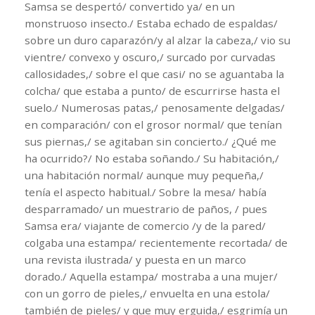
Samsa se despertó/ convertido ya/ en un
monstruoso insecto./ Estaba echado de espaldas/
sobre un duro caparazón/y al alzar la cabeza,/ vio su
vientre/ convexo y oscuro,/ surcado por curvadas
callosidades,/ sobre el que casi/ no se aguantaba la
colcha/ que estaba a punto/ de escurrirse hasta el
suelo./ Numerosas patas,/ penosamente delgadas/
en comparación/ con el grosor normal/ que tenían
sus piernas,/ se agitaban sin concierto./ ¿Qué me
ha ocurrido?/ No estaba soñando./ Su habitación,/
una habitación normal/ aunque muy pequeña,/
tenía el aspecto habitual./ Sobre la mesa/ había
desparramado/ un muestrario de paños, / pues
Samsa era/ viajante de comercio /y de la pared/
colgaba una estampa/ recientemente recortada/ de
una revista ilustrada/ y puesta en un marco
dorado./ Aquella estampa/ mostraba a una mujer/
con un gorro de pieles,/ envuelta en una estola/
también de pieles/ y que muy erguida,/ esgrimía un