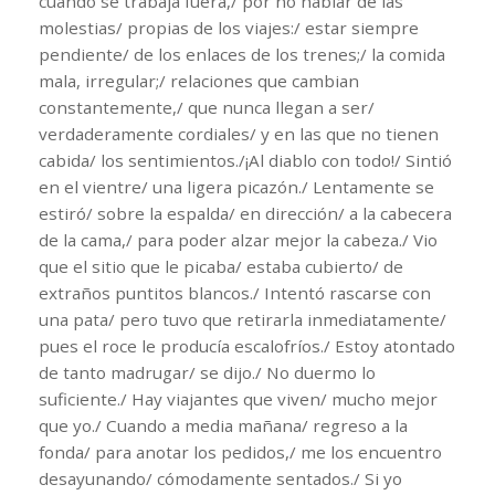
cuando se trabaja fuera,/ por no hablar de las
molestias/ propias de los viajes:/ estar siempre
pendiente/ de los enlaces de los trenes;/ la comida
mala, irregular;/ relaciones que cambian
constantemente,/ que nunca llegan a ser/
verdaderamente cordiales/ y en las que no tienen
cabida/ los sentimientos./¡Al diablo con todo!/ Sintió
en el vientre/ una ligera picazón./ Lentamente se
estiró/ sobre la espalda/ en dirección/ a la cabecera
de la cama,/ para poder alzar mejor la cabeza./ Vio
que el sitio que le picaba/ estaba cubierto/ de
extraños puntitos blancos./ Intentó rascarse con
una pata/ pero tuvo que retirarla inmediatamente/
pues el roce le producía escalofríos./ Estoy atontado
de tanto madrugar/ se dijo./ No duermo lo
suficiente./ Hay viajantes que viven/ mucho mejor
que yo./ Cuando a media mañana/ regreso a la
fonda/ para anotar los pedidos,/ me los encuentro
desayunando/ cómodamente sentados./ Si yo