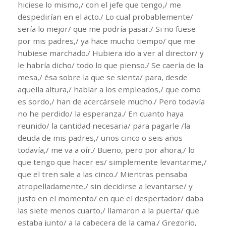
hiciese lo mismo,/ con el jefe que tengo,/ me
despedirían en el acto./ Lo cual probablemente/
sería lo mejor/ que me podría pasar./ Si no fuese
por mis padres,/ ya hace mucho tiempo/ que me
hubiese marchado./ Hubiera ido a ver al director/ y
le habría dicho/ todo lo que pienso./ Se caería de la
mesa,/ ésa sobre la que se sienta/ para, desde
aquella altura,/ hablar a los empleados,/ que como
es sordo,/ han de acercársele mucho./ Pero todavía
no he perdido/ la esperanza./ En cuanto haya
reunido/ la cantidad necesaria/ para pagarle /la
deuda de mis padres,/ unos cinco o seis años
todavía,/ me va a oír./ Bueno, pero por ahora,/ lo
que tengo que hacer es/ simplemente levantarme,/
que el tren sale a las cinco./ Mientras pensaba
atropelladamente,/ sin decidirse a levantarse/ y
justo en el momento/ en que el despertador/ daba
las siete menos cuarto,/ llamaron a la puerta/ que
estaba junto/ a la cabecera de la cama./ Gregorio,