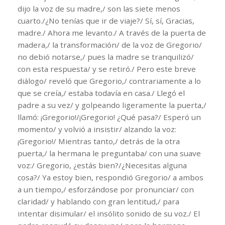
dijo la voz de su madre,/ son las siete menos
cuarto./¿No tenías que ir de viaje?/ Sí, sí, Gracias,
madre./ Ahora me levanto./ A través de la puerta de
madera,/ la transformación/ de la voz de Gregorio/
no debió notarse,/ pues la madre se tranquilizó/
con esta respuesta/ y se retiró./ Pero este breve
diálogo/ reveló que Gregorio,/ contrariamente a lo
que se creía,/ estaba todavía en casa./ Llegó el
padre a su vez/ y golpeando ligeramente la puerta,/
llamó: ¡Gregorio!/¡Gregorio! ¿Qué pasa?/ Esperó un
momento/ y volvió a insistir/ alzando la voz:
¡Gregorio!/ Mientras tanto,/ detrás de la otra
puerta,/ la hermana le preguntaba/ con una suave
voz:/ Gregorio, ¿estás bien?/¿Necesitas alguna
cosa?/ Ya estoy bien, respondió Gregorio/ a ambos
a un tiempo,/ esforzándose por pronunciar/ con
claridad/ y hablando con gran lentitud,/ para
intentar disimular/ el insólito sonido de su voz./ El