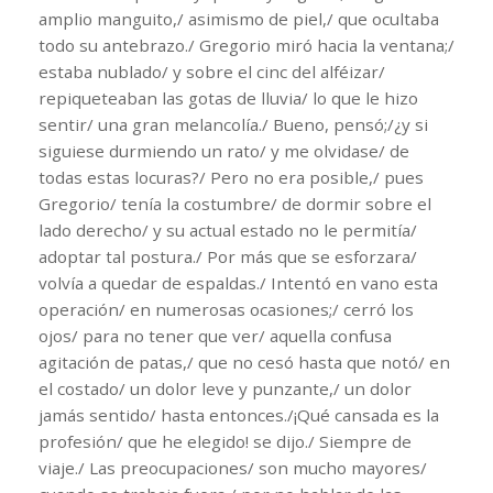
amplio manguito,/ asimismo de piel,/ que ocultaba
todo su antebrazo./ Gregorio miró hacia la ventana;/
estaba nublado/ y sobre el cinc del alféizar/
repiqueteaban las gotas de lluvia/ lo que le hizo
sentir/ una gran melancolía./ Bueno, pensó;/¿y si
siguiese durmiendo un rato/ y me olvidase/ de
todas estas locuras?/ Pero no era posible,/ pues
Gregorio/ tenía la costumbre/ de dormir sobre el
lado derecho/ y su actual estado no le permitía/
adoptar tal postura./ Por más que se esforzara/
volvía a quedar de espaldas./ Intentó en vano esta
operación/ en numerosas ocasiones;/ cerró los
ojos/ para no tener que ver/ aquella confusa
agitación de patas,/ que no cesó hasta que notó/ en
el costado/ un dolor leve y punzante,/ un dolor
jamás sentido/ hasta entonces./¡Qué cansada es la
profesión/ que he elegido! se dijo./ Siempre de
viaje./ Las preocupaciones/ son mucho mayores/