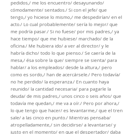
pedidos,/ me los encuentro/ desayunando/
cómodamente/ sentados./ Si con el jefe/ que
tengo,/ yo hiciese lo mismo,/ me despedirían/ en el
acto./ Lo cual probablemente/ sería lo mejor/ que
me podría pasar./ Si no fuese/ por mis padres,/ ya
hace tiempo/ que me hubiese/ marchado/ de la
oficina./ Me hubiera ido/ a ver al director/ y le
habría dicho/ todo lo que pienso./ Se caería de la
mesa,/ ésa sobre la que/ siempre se sienta/ para
hablar/ a los empleados/ desde la altura,/ pero
como es sordo,/ han de acercársele./ Pero todavía/
no he perdido/ la esperanza./ En cuanto haya
reunido/ la cantidad necesaria/ para pagarle la
deuda/ de mis padres,/ unos cinco o seis años/ que
todavía me quedan,/ me va a oír./ Pero por ahora,/
lo que tengo que hacer/ es levantarme,/ que el tren
sale/ a las cinco en punto./ Mientras pensaba/
atropelladamente,/ sin decidirse/ a levantarse/ y
justo en el momento/ en que el despertador/ daba