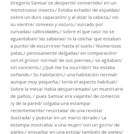
Gregorio Samsa/ se despertó/ convertido/ en un
monstruoso insecto./ Estaba echado/ de espaldas/
sobre un duro caparazón/ y al alzar la cabeza,/ vio
su vientre/ convexo y oscuro,/ surcado por
curvadas/ callosidades,/ sobre el que casi/ no se
aguantaban/ las sábanas/ ni la colcha/ que estaban
a punto/ de escurrirse/ hasta el suelo./ Numerosas
patas,/ penosamente delgadas/ en comparación/
con el grosor normal/ de sus piernas,/ se agitaban/
sin concierto./ ¿Qué me ha ocurrido?/ No estaba
soñando./ Su habitación,/ una habitación normal/
aunque muy pequeña,/ tenía el aspecto habitual./
Sobre la mesa/ había desparramado/ un muestrario
de paños, / pues Samsa/ era viajante/ de comercio
/y de la pared/ colgaba una estampa/
recientemente/ recortada/ de una revista/
ilustrada/ y puesta/ en un marco dorado./ La
estampa mostraba/ a una mujer/ con un gorro/ de
pieles,/ envuelta/ en una estola/ también de pieles/