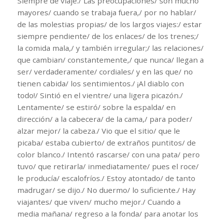
Siempre de viaje./ Las preocupaciones/ son mucho
mayores/ cuando se trabaja fuera,/ por no hablar/
de las molestias propias/ de los largos viajes:/ estar
siempre pendiente/ de los enlaces/ de los trenes;/
la comida mala,/ y también irregular;/ las relaciones/
que cambian/ constantemente,/ que nunca/ llegan a
ser/ verdaderamente/ cordiales/ y en las que/ no
tienen cabida/ los sentimientos./ ¡Al diablo con
todo!/ Sintió en el vientre/ una ligera picazón./
Lentamente/ se estiró/ sobre la espalda/ en
dirección/ a la cabecera/ de la cama,/ para poder/
alzar mejor/ la cabeza./ Vio que el sitio/ que le
picaba/ estaba cubierto/ de extraños puntitos/ de
color blanco./ Intentó rascarse/ con una pata/ pero
tuvo/ que retirarla/ inmediatamente/ pues el roce/
le producía/ escalofríos./ Estoy atontado/ de tanto
madrugar/ se dijo./ No duermo/ lo suficiente./ Hay
viajantes/ que viven/ mucho mejor./ Cuando a
media mañana/ regreso a la fonda/ para anotar los