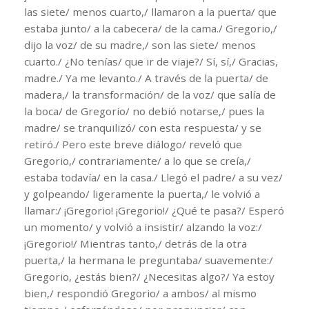
las siete/ menos cuarto,/ llamaron a la puerta/ que
estaba junto/ a la cabecera/ de la cama./ Gregorio,/
dijo la voz/ de su madre,/ son las siete/ menos
cuarto./ ¿No tenías/ que ir de viaje?/ Sí, sí,/ Gracias,
madre./ Ya me levanto./ A través de la puerta/ de
madera,/ la transformación/ de la voz/ que salía de
la boca/ de Gregorio/ no debió notarse,/ pues la
madre/ se tranquilizó/ con esta respuesta/ y se
retiró./ Pero este breve diálogo/ reveló que
Gregorio,/ contrariamente/ a lo que se creía,/
estaba todavía/ en la casa./ Llegó el padre/ a su vez/
y golpeando/ ligeramente la puerta,/ le volvió a
llamar:/ ¡Gregorio! ¡Gregorio!/ ¿Qué te pasa?/ Esperó
un momento/ y volvió a insistir/ alzando la voz:/
¡Gregorio!/ Mientras tanto,/ detrás de la otra
puerta,/ la hermana le preguntaba/ suavemente:/
Gregorio, ¿estás bien?/ ¿Necesitas algo?/ Ya estoy
bien,/ respondió Gregorio/ a ambos/ al mismo