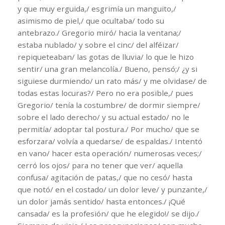
y que muy erguida,/ esgrimía un manguito,/
asimismo de piel,/ que ocultaba/ todo su
antebrazo./ Gregorio miró/ hacia la ventana;/
estaba nublado/ y sobre el cinc/ del alféizar/
repiqueteaban/ las gotas de lluvia/ lo que le hizo
sentir/ una gran melancolía./ Bueno, pensó;/ ¿y si
siguiese durmiendo/ un rato más/ y me olvidase/ de
todas estas locuras?/ Pero no era posible,/ pues
Gregorio/ tenía la costumbre/ de dormir siempre/
sobre el lado derecho/ y su actual estado/ no le
permitía/ adoptar tal postura./ Por mucho/ que se
esforzara/ volvía a quedarse/ de espaldas./ Intentó
en vano/ hacer esta operación/ numerosas veces;/
cerró los ojos/ para no tener que ver/ aquella
confusa/ agitación de patas,/ que no cesó/ hasta
que notó/ en el costado/ un dolor leve/ y punzante,/
un dolor jamás sentido/ hasta entonces./ ¡Qué
cansada/ es la profesión/ que he elegido!/ se dijo./