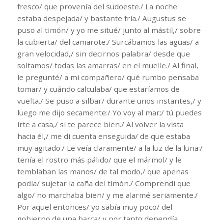
fresco/ que provenía del sudoeste./ La noche
estaba despejada/ y bastante fría./ Augustus se
puso al timón/ y yo me situé/ junto al mástil,/ sobre
la cubierta/ del camarote./ Surcábamos las aguas/ a
gran velocidad,/ sin decirnos palabra/ desde que
soltamos/ todas las amarras/ en el muelle./ Al final,
le pregunté/ a mi compañero/ qué rumbo pensaba
tomar/ y cuándo calculaba/ que estaríamos de
vuelta./ Se puso a silbar/ durante unos instantes,/ y
luego me dijo secamente:/ Yo voy al mar;/ tú puedes
irte a casa,/ si te parece bien./ Al volver la vista
hacia él,/ me di cuenta enseguida/ de que estaba
muy agitado./ Le veía claramente/ a la luz de la luna:/
tenía el rostro más pálido/ que el mármol/ y le
temblaban las manos/ de tal modo,/ que apenas
podía/ sujetar la caña del timón./ Comprendí que
algo/ no marchaba bien/ y me alarmé seriamente./
Por aquel entonces/ yo sabía muy poco/ del
gobierno de una barca/ y por tanto dependía