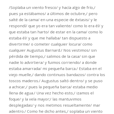
/Soplaba un viento fresco/ y hacía algo de frío,/
pues ya estábamos/ a últimos de octubre,/ pero
salté de la cama/ en una especie de éxtasis/ y le
respondí/ que yo era tan valiente/ como lo era él/ y
que estaba tan harto/ de estar en la cama/ como lo
estaba él/ y que me hallaba/ tan dispuesto a
divertirme/ o cometer cualquier locura/ como
cualquier Augustus Barnard./ Nos vestimos/ sin
pérdida de tiempo,/ salimos de la casa/ sin que
nadie lo advirtiera/ y fuimos corriendo/ a donde
estaba amarrada/ mi pequeña barca./ Estaba en el
viejo muelle,/ dando continuos bandazos/ contra los
toscos maderos./ Augustus saltó dentro/ y se puso
a achicar,/ pues la pequeña barca/ estaba medio
llena de agua./ Una vez hecho esto,/ izamos el
foque/ y la vela mayor;/ las mantuvimos
desplegadas/ y nos metimos resueltamente/ mar
adentro./ Como he dicho antes,/ soplaba un viento