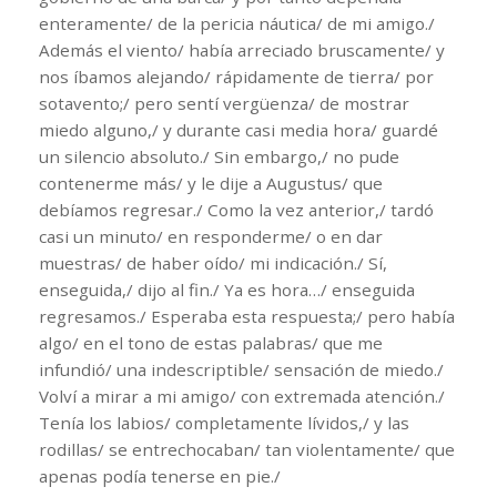
enteramente/ de la pericia náutica/ de mi amigo./
Además el viento/ había arreciado bruscamente/ y
nos íbamos alejando/ rápidamente de tierra/ por
sotavento;/ pero sentí vergüenza/ de mostrar
miedo alguno,/ y durante casi media hora/ guardé
un silencio absoluto./ Sin embargo,/ no pude
contenerme más/ y le dije a Augustus/ que
debíamos regresar./ Como la vez anterior,/ tardó
casi un minuto/ en responderme/ o en dar
muestras/ de haber oído/ mi indicación./ Sí,
enseguida,/ dijo al fin./ Ya es hora…/ enseguida
regresamos./ Esperaba esta respuesta;/ pero había
algo/ en el tono de estas palabras/ que me
infundió/ una indescriptible/ sensación de miedo./
Volví a mirar a mi amigo/ con extremada atención./
Tenía los labios/ completamente lívidos,/ y las
rodillas/ se entrechocaban/ tan violentamente/ que
apenas podía tenerse en pie./