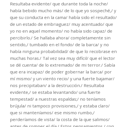
Resultaba evidente/ que durante toda la noche/
había bebido mucho más/ de lo que yo sospeché,/ y
que su conducta en la cama/ había sido el resultado/
de un estado de embriaguez/ muy acentuado/ que
yo no en aquel momento/ no había sido capaz/ de
percibirlo./ Se hallaba ahora/ completamente sin
sentido,/ tumbado en el fondo/ de la barca/ y no
había ninguna probabilidad/ de que lo recobrase en
muchas horas./ Tal vez sea muy difícil/ que el lector
se dé cuenta/ de lo extremado/ de mi terror./ Sabía
que era incapaz/ de poder gobernar la barca/ por
mí mismo/ y un viento recio/ y una fuerte bajamar/
nos precipitaban/ a la destrucción./ Resultaba
evidente,/ se estaba levantando/ una fuerte
tempestad/ a nuestras espaldas;/ no teníamos
brújula/ ni tampoco provisiones,/ y estaba claro/
que si manteníamos/ ese mismo rumbo,/
perderíamos de vista/ la costa de la que salimos/
antes de romper el día./ Estos pensamientos,/ con