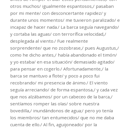
otros muchos/ igualmente espantosos,/ pasaban
por mi mente/ con desconcertante rapidez/ y
durante unos momentos/ me tuvieron paralizado/ e
incapaz de hacer nada./ La barca seguía navegando/
y cortaba las aguas/ con terrorífica velocidad,/
desplegada al viento./ Fue realmente
sorprendente/ que no zozobrase,/ pues Augustus,/
como he dicho antes,/ había abandonado el timón/
y yo estaba/ en esa situación/ demasiado agitado/
para pensar en cogerlo./ Afortunadamente,/ la
barca se mantuvo a flote/ y poco a poco fui
recobrando/ mi presencia de ánimo./ El viento
seguía arreciando/ de forma espantosa,/ y cada vez
que nos alzábamos/ por un cabeceo de la barca,/
sentíamos romper las olas/ sobre nuestra
bovedilla,/ inundándonos de agua;/ pero yo tenía
los miembros/ tan entumecidos/ que no me daba
cuenta de ello./ Al fin, aguijoneado/ por la