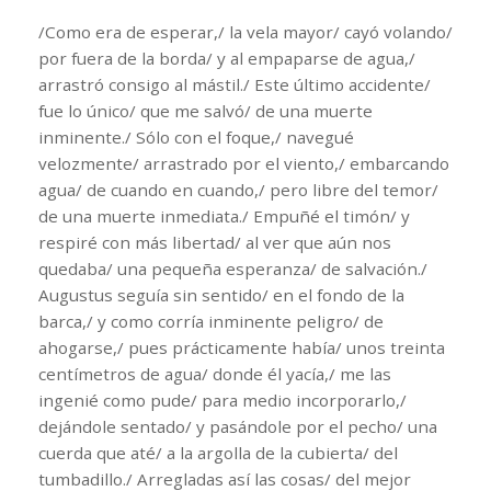
/Como era de esperar,/ la vela mayor/ cayó volando/
por fuera de la borda/ y al empaparse de agua,/
arrastró consigo al mástil./ Este último accidente/
fue lo único/ que me salvó/ de una muerte
inminente./ Sólo con el foque,/ navegué
velozmente/ arrastrado por el viento,/ embarcando
agua/ de cuando en cuando,/ pero libre del temor/
de una muerte inmediata./ Empuñé el timón/ y
respiré con más libertad/ al ver que aún nos
quedaba/ una pequeña esperanza/ de salvación./
Augustus seguía sin sentido/ en el fondo de la
barca,/ y como corría inminente peligro/ de
ahogarse,/ pues prácticamente había/ unos treinta
centímetros de agua/ donde él yacía,/ me las
ingenié como pude/ para medio incorporarlo,/
dejándole sentado/ y pasándole por el pecho/ una
cuerda que até/ a la argolla de la cubierta/ del
tumbadillo./ Arregladas así las cosas/ del mejor