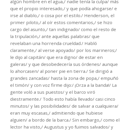
algún hombre en el agua,/ nadie tenía la culpa/ más
que el propio interesado,/ y que podía ahogarse/ e
irse al diablo,/ o cosa por el estilo./ Henderson, el
primer piloto,/ al oír estos comentarios,/ se hizo
cargo del asunto,/ tan indignado/ como el resto de
la tripulación,/ ante aquellas palabras/ que
revelaban una horrenda crueldad./ Habló
claramente,/ al verse apoyado/ por los marineros;/
le dijo al capitán/ que era digno/ de estar en
galeras/ y que desobedecería sus órdenes/ aunque
lo ahorcasen/ al poner pie en tierra./ Se dirigió a
grandes zancadas/ hasta la zona de popa,/ empuñó
el timón/ y con voz firme dijo:/ ¡Orza a la banda!/ La
gente voló a sus puestos/ y el barco viró
diestramente./ Todo esto había llevado/ casi cinco
minutos/ y las posibilidades/ de salvar a cualquiera/
eran muy escasas,/ admitiendo que hubiese
alguien/ a bordo de la barca./ Sin embargo,/ como el
lector ha visto,/ Augustus y yo fuimos salvados/ y