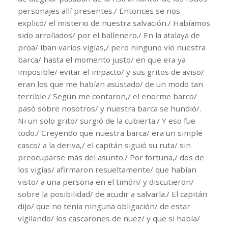
personajes allí presentes./ Entonces se nos
explicó/ el misterio de nuestra salvación./ Habíamos
sido arrollados/ por el ballenero./ En la atalaya de
proa/ iban varios vigías,/ pero ninguno vio nuestra
barca/ hasta el momento justo/ en que era ya
imposible/ evitar el impacto/ y sus gritos de aviso/
eran los que me habían asustado/ de un modo tan
terrible./ Según me contaron,/ el enorme barco/
pasó sobre nosotros/ y nuestra barca se hundió/.
Ni un solo grito/ surgió de la cubierta./ Y eso fue
todo./ Creyendo que nuestra barca/ era un simple
casco/ a la deriva,/ el capitán siguió su ruta/ sin
preocuparse más del asunto./ Por fortuna,/ dos de
los vigías/ afirmaron resueltamente/ que habían
visto/ a una persona en el timón/ y discutieron/
sobre la posibilidad/ de acudir a salvarla./ El capitán
dijo/ que no tenía ninguna obligación/ de estar
vigilando/ los cascarones de nuez/ y que si había/