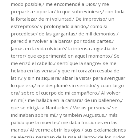
modo posible,/ me encomendé a Dios/ y me
preparé a soportar/ lo que sobreviniese,/ con toda
la fortaleza/ de mi voluntad./ De improviso/ un
estrepitoso/ y prolongado alarido,/ como si
procediese/ de las gargantas/ de mil demonios,/
pareció envolver a la barca/ por todas partes./
Jamás en la vida olvidaré/ la intensa angustia de
terror/ que experimenté en aquel momento./ Se
me erizó el cabello,/ sentí que la sangre/ se me
helaba en las venas/ y que mi corazón cesaba de
latir,/ y sin ni siquiera/ alzar la vista/ para averiguar
lo que era,/ me desplomé sin sentido/ y cuan largo
era/ sobre el cuerpo de mi compañero./ Al volver
en mí,/ me hallaba en la cámara/ de un ballenero,/
que se dirigía a Nantucket./ Varias personas/ se
inclinaban sobre mí,/ y también Augustus,/ más
pálido que la muerte,/ me daba fricciones en las
manos./ Al verme abrir los ojos,/ sus exclamaciones
de alegría/ pasaban de la risa al llanto/ de los rudos