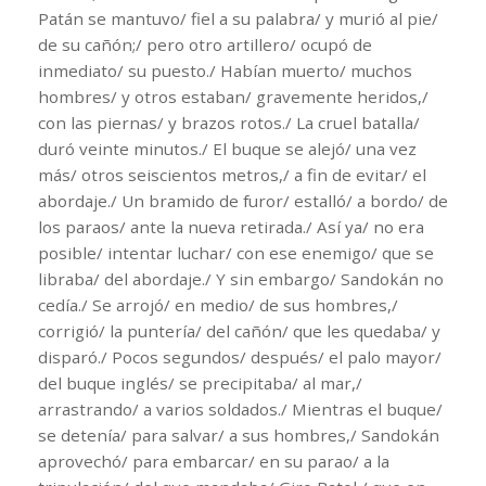
Patán se mantuvo/ fiel a su palabra/ y murió al pie/
de su cañón;/ pero otro artillero/ ocupó de
inmediato/ su puesto./ Habían muerto/ muchos
hombres/ y otros estaban/ gravemente heridos,/
con las piernas/ y brazos rotos./ La cruel batalla/
duró veinte minutos./ El buque se alejó/ una vez
más/ otros seiscientos metros,/ a fin de evitar/ el
abordaje./ Un bramido de furor/ estalló/ a bordo/ de
los paraos/ ante la nueva retirada./ Así ya/ no era
posible/ intentar luchar/ con ese enemigo/ que se
libraba/ del abordaje./ Y sin embargo/ Sandokán no
cedía./ Se arrojó/ en medio/ de sus hombres,/
corrigió/ la puntería/ del cañón/ que les quedaba/ y
disparó./ Pocos segundos/ después/ el palo mayor/
del buque inglés/ se precipitaba/ al mar,/
arrastrando/ a varios soldados./ Mientras el buque/
se detenía/ para salvar/ a sus hombres,/ Sandokán
aprovechó/ para embarcar/ en su parao/ a la