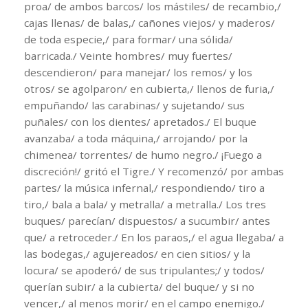
proa/ de ambos barcos/ los mástiles/ de recambio,/
cajas llenas/ de balas,/ cañones viejos/ y maderos/
de toda especie,/ para formar/ una sólida/
barricada./ Veinte hombres/ muy fuertes/
descendieron/ para manejar/ los remos/ y los
otros/ se agolparon/ en cubierta,/ llenos de furia,/
empuñando/ las carabinas/ y sujetando/ sus
puñales/ con los dientes/ apretados./ El buque
avanzaba/ a toda máquina,/ arrojando/ por la
chimenea/ torrentes/ de humo negro./ ¡Fuego a
discreción!/ gritó el Tigre./ Y recomenzó/ por ambas
partes/ la música infernal,/ respondiendo/ tiro a
tiro,/ bala a bala/ y metralla/ a metralla./ Los tres
buques/ parecían/ dispuestos/ a sucumbir/ antes
que/ a retroceder./ En los paraos,/ el agua llegaba/ a
las bodegas,/ agujereados/ en cien sitios/ y la
locura/ se apoderó/ de sus tripulantes;/ y todos/
querían subir/ a la cubierta/ del buque/ y si no
vencer,/ al menos morir/ en el campo enemigo./