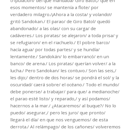
tripulación/ del que mandaba/ Giro Batol,/ que en
esos momentos/ se mantenía a flote/ por
verdadero milagro./¡Ahora a la costa/ y volando!/
gritó Sandokan./ El parao/ de Giro Batol/ quedó
abandonado/ a las olas/ con su carga/ de
cadáveres./ Los piratas/ se alejaron/ a toda prisa/ y
se refugiaron/ en el riachuelo./ El pobre barco/
hacía agua/ por todas partes/ y se hundía/
lentamente./ Sandokán/ lo embarrancó/ en un
banco/ de arena./ Los piratas/ querían volver/ a la
lucha./ Pero Sandokan/ les contuvo./ Son las seis,/
les dijo;/ dentro de dos horas/ se pondrá el sol/ y la
oscuridad/ caerá sobre/ el océano./ Todo el mundo/
debe ponerse/ a trabajar/ para que/ a medianoche/
el parao esté listo/ y reparado,/ y así podamos/
hacernos a la mar./ ¿Atacaremos/ al buque?/ No lo
puedo/ asegurar,/ pero les juro/ que pronto/
llegará el día/ en que nos venguemos/ de esta
derrota./ Al relámpago/ de los cañones/ volveremos