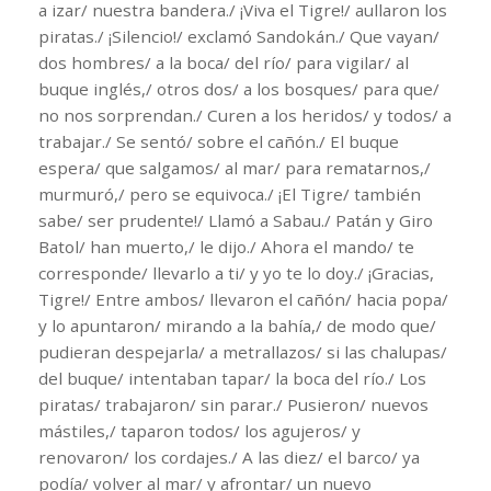
a izar/ nuestra bandera./ ¡Viva el Tigre!/ aullaron los
piratas./ ¡Silencio!/ exclamó Sandokán./ Que vayan/
dos hombres/ a la boca/ del río/ para vigilar/ al
buque inglés,/ otros dos/ a los bosques/ para que/
no nos sorprendan./ Curen a los heridos/ y todos/ a
trabajar./ Se sentó/ sobre el cañón./ El buque
espera/ que salgamos/ al mar/ para rematarnos,/
murmuró,/ pero se equivoca./ ¡El Tigre/ también
sabe/ ser prudente!/ Llamó a Sabau./ Patán y Giro
Batol/ han muerto,/ le dijo./ Ahora el mando/ te
corresponde/ llevarlo a ti/ y yo te lo doy./ ¡Gracias,
Tigre!/ Entre ambos/ llevaron el cañón/ hacia popa/
y lo apuntaron/ mirando a la bahía,/ de modo que/
pudieran despejarla/ a metrallazos/ si las chalupas/
del buque/ intentaban tapar/ la boca del río./ Los
piratas/ trabajaron/ sin parar./ Pusieron/ nuevos
mástiles,/ taparon todos/ los agujeros/ y
renovaron/ los cordajes./ A las diez/ el barco/ ya
podía/ volver al mar/ y afrontar/ un nuevo