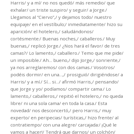
Harris/ y a mí/ no nos quedó/ más remedio/ que
exhalar/ un triste suspiro/ y seguir/ a Jorge./
Llegamos al “Ciervo”,/ y dejamos todo/ nuestro
equipaje/ en el vestíbulo;/ inmediatamente/ hizo su
aparición/ el hotelero,/ saludándonos/
cortésmente:/ Buenas noches,/ caballeros./ Muy
buenas,/ replicó Jorge./ ¿Nos hará el favor/ de tres
camas?/ Lo lamento,/ caballero./ Temo que me pide/
un imposible./ Ah… bueno,/ dijo Jorge,/ sonriente,/
ya nos arreglaremos/ con dos camas./ Vosotros/
podéis dormir/ en una…,/ prosiguió/ dirigiéndose/ a
Harris/ y a mí./ Sí… si…/ afirmó Harris,/ pensando/
que Jorge y yo/ podíamos/ compartir cama./ Lo
lamento,/ caballeros,/ repitió el hotelero,/ no queda
libre/ ni una sola cama/ en toda la casa./ Esta
novedad/ nos desconcertó,/ pero Harris,/ muy
experto/ en peripecias/ turísticas,/ hizo frente/ al
contratiempo/ con una alegre/ carcajada:/ ¡Qué le
vamos a hacer!/ Tendrá que darnos/ un colchón/