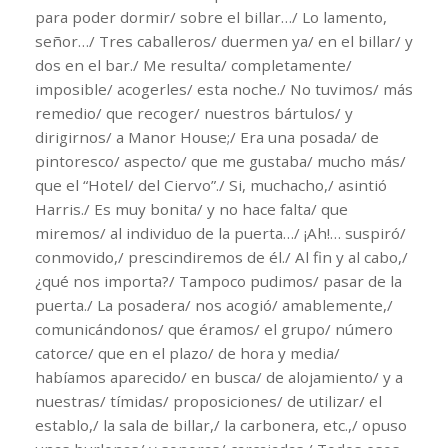
para poder dormir/ sobre el billar…/ Lo lamento,
señor…/ Tres caballeros/ duermen ya/ en el billar/ y
dos en el bar./ Me resulta/ completamente/
imposible/ acogerles/ esta noche./ No tuvimos/ más
remedio/ que recoger/ nuestros bártulos/ y
dirigirnos/ a Manor House;/ Era una posada/ de
pintoresco/ aspecto/ que me gustaba/ mucho más/
que el “Hotel/ del Ciervo”./ Si, muchacho,/ asintió
Harris./ Es muy bonita/ y no hace falta/ que
miremos/ al individuo de la puerta…/ ¡Ah!… suspiró/
conmovido,/ prescindiremos de él./ Al fin y al cabo,/
¿qué nos importa?/ Tampoco pudimos/ pasar de la
puerta./ La posadera/ nos acogió/ amablemente,/
comunicándonos/ que éramos/ el grupo/ número
catorce/ que en el plazo/ de hora y media/
habíamos aparecido/ en busca/ de alojamiento/ y a
nuestras/ tímidas/ proposiciones/ de utilizar/ el
establo,/ la sala de billar,/ la carbonera, etc.,/ opuso