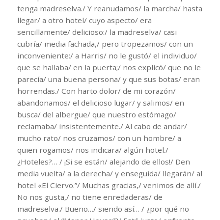
tenga madreselva./ Y reanudamos/ la marcha/ hasta
llegar/ a otro hotel/ cuyo aspecto/ era
sencillamente/ delicioso:/ la madreselva/ casi
cubría/ media fachada,/ pero tropezamos/ con un
inconveniente:/ a Harris/ no le gustó/ el individuo/
que se hallaba/ en la puerta;/ nos explicó/ que no le
parecía/ una buena persona/ y que sus botas/ eran
horrendas./ Con harto dolor/ de mi corazón/
abandonamos/ el delicioso lugar/ y salimos/ en
busca/ del albergue/ que nuestro estómago/
reclamaba/ insistentemente./ Al cabo de andar/
mucho rato/ nos cruzamos/ con un hombre/ a
quien rogamos/ nos indicara/ algún hotel./
¿Hoteles?… / ¡Si se están/ alejando de ellos!/ Den
media vuelta/ a la derecha/ y enseguida/ llegarán/ al
hotel «El Ciervo.”/ Muchas gracias,/ venimos de allí./
No nos gusta,/ no tiene enredaderas/ de
madreselva./ Bueno…/ siendo así… / ¿por qué no