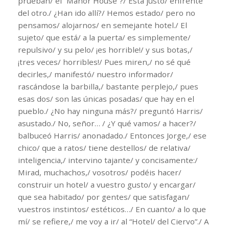
prueban/ el “Manor House”?/ Está justo/ enfrente
del otro./ ¿Han ido allí?/ Hemos estado/ pero no
pensamos/ alojarnos/ en semejante hotel./ El
sujeto/ que está/ a la puerta/ es simplemente/
repulsivo/ y su pelo/ ¡es horrible!/ y sus botas,/
¡tres veces/ horribles!/ Pues miren,/ no sé qué
decirles,/ manifestó/ nuestro informador/
rascándose la barbilla,/ bastante perplejo,/ pues
esas dos/ son las únicas posadas/ que hay en el
pueblo./ ¿No hay ninguna más?/ preguntó Harris/
asustado./ No, señor… / ¿Y qué vamos/ a hacer?/
balbuceó Harris/ anonadado./ Entonces Jorge,/ ese
chico/ que a ratos/ tiene destellos/ de relativa/
inteligencia,/ intervino tajante/ y concisamente:/
Mirad, muchachos,/ vosotros/ podéis hacer/
construir un hotel/ a vuestro gusto/ y encargar/
que sea habitado/ por gentes/ que satisfagan/
vuestros instintos/ estéticos…/ En cuanto/ a lo que
mí/ se refiere,/ me voy a ir/ al “Hotel/ del Ciervo”./ A