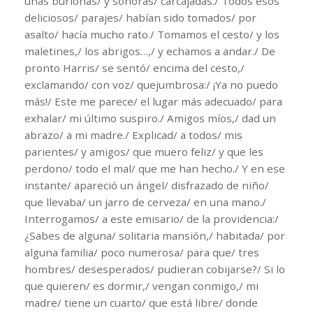
unas burlonas/ y sonoras/ carcajadas./ Todos esos
deliciosos/ parajes/ habían sido tomados/ por
asalto/ hacía mucho rato./ Tomamos el cesto/ y los
maletines,/ los abrigos…,/ y echamos a andar./ De
pronto Harris/ se sentó/ encima del cesto,/
exclamando/ con voz/ quejumbrosa:/ ¡Ya no puedo
más!/ Este me parece/ el lugar más adecuado/ para
exhalar/ mi último suspiro./ Amigos míos,/ dad un
abrazo/ a mi madre./ Explicad/ a todos/ mis
parientes/ y amigos/ que muero feliz/ y que les
perdono/ todo el mal/ que me han hecho./ Y en ese
instante/ apareció un ángel/ disfrazado de niño/
que llevaba/ un jarro de cerveza/ en una mano./
Interrogamos/ a este emisario/ de la providencia:/
¿Sabes de alguna/ solitaria mansión,/ habitada/ por
alguna familia/ poco numerosa/ para que/ tres
hombres/ desesperados/ pudieran cobijarse?/ Si lo
que quieren/ es dormir,/ vengan conmigo,/ mi
madre/ tiene un cuarto/ que está libre/ donde