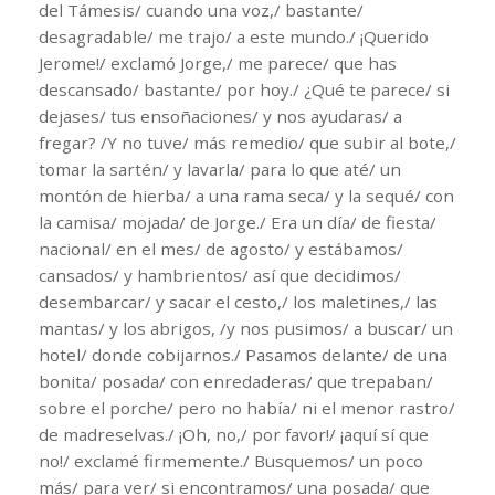
del Támesis/ cuando una voz,/ bastante/
desagradable/ me trajo/ a este mundo./ ¡Querido
Jerome!/ exclamó Jorge,/ me parece/ que has
descansado/ bastante/ por hoy./ ¿Qué te parece/ si
dejases/ tus ensoñaciones/ y nos ayudaras/ a
fregar? /Y no tuve/ más remedio/ que subir al bote,/
tomar la sartén/ y lavarla/ para lo que até/ un
montón de hierba/ a una rama seca/ y la sequé/ con
la camisa/ mojada/ de Jorge./ Era un día/ de fiesta/
nacional/ en el mes/ de agosto/ y estábamos/
cansados/ y hambrientos/ así que decidimos/
desembarcar/ y sacar el cesto,/ los maletines,/ las
mantas/ y los abrigos, /y nos pusimos/ a buscar/ un
hotel/ donde cobijarnos./ Pasamos delante/ de una
bonita/ posada/ con enredaderas/ que trepaban/
sobre el porche/ pero no había/ ni el menor rastro/
de madreselvas./ ¡Oh, no,/ por favor!/ ¡aquí sí que
no!/ exclamé firmemente./ Busquemos/ un poco
más/ para ver/ si encontramos/ una posada/ que