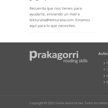
Recuerda que nos tienes para
ayudarte, enviando un mail a
lekturalia@lekturalia.com .Estamos
aquí para lo que necesites.
Acti
P
C
B
Copyright © 2025 Gorka Aurre Urzaa. Todos los dere