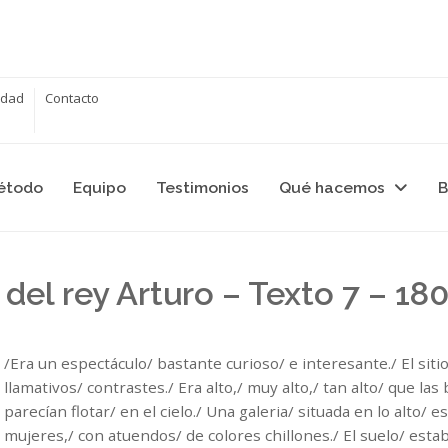
cidad
Contacto
étodo
Equipo
Testimonios
Qué hacemos
B
 del rey Arturo – Texto 7 – 18
/Era un espectáculo/ bastante curioso/ e interesante./ El sit
llamativos/ contrastes./ Era alto,/ muy alto,/ tan alto/ que la
parecían flotar/ en el cielo./ Una galeria/ situada en lo alto/ 
mujeres,/ con atuendos/ de colores chillones./ El suelo/ esta