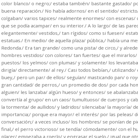
color blanco/ o negro;/ estaba también/ bastante gastado/ por
buena reparación./ No había adornos/ en el sentido/ estricto/
colgaban/ varios tapices/ realmente enormes/ con escenas/ 
que se podía acampar/ en su interior./ A lo largo/ de las p
elegantemente/ vestidos,/ tan rígidos/ como si fuesen/ estatu
estatuas./ En medio/ de aquella plaza/ pública,/ había una me
Redonda./ Era tan grande/ como una pista/ de circo,/ y alred
hombres vestidos/ con colores/ tan fuertes/ que el mirarlos/ 
puestos/ los yelmos/ con plumas/ y solamente/ los levantaban
dirigía/ directamente/ al rey./ Casi todos bebían,/ utilizand
buey,/ pero un par/ de ellos/ seguían/ masticando pan/ o roy
gran cantidad/ de perros,/ un promedio de dos/ por cada hom
alguien/ les lanzaba/ algún hueso/ y entonces/ se abalanzaba
convertía al grupo/ en un caos/ tumultuoso/ de cuerpos y cab
la tormenta/ de aullidos/ y ladridos/ silenciaba/ la mayoría/ 
importancia;/ porque era mayor/ el interés/ por las peleas/ 
conversación;/ a veces incluso/ los hombres/ se ponían de pi
final,/ el perro victorioso/ se tendía/ cómodamente/ con el h
placer/ empezaba a roerlo/ y engrasar el suelo,/ igual que 