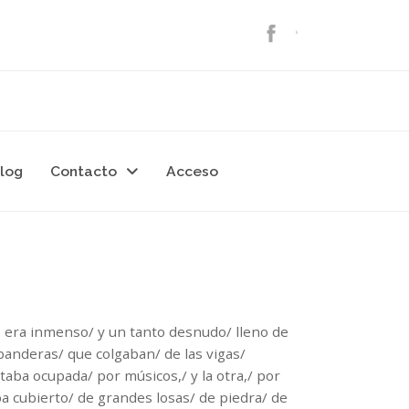
log
Contacto
Acceso
0
io era inmenso/ y un tanto desnudo/ lleno de
s banderas/ que colgaban/ de las vigas/
estaba ocupada/ por músicos,/ y la otra,/ por
ba cubierto/ de grandes losas/ de piedra/ de