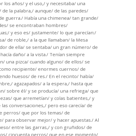
 los años/ y el uso,/ y necesitaba/ una
 de la palabra,/ aunque/ de las paredes/
de guerra./ Había una chimenea/ tan grande/
aredes/ se encontraban hombres/
as;/ y eso es/ justamente/ lo que parecían:/
sa/ de roble,/ a la que llamaban/ la Mesa
edor de ella/ se sentaba/ un gran número/ de
hacía daño/ a la vista./ Tenían siempre
/ una pizca/ cuando alguno/ de ellos/ se
o/ como recipiente/ enormes cuernos/ de
endo huesos/ de res./ En el recinto/ había/
bre,/ agazapados/ a la espera,/ hasta que
n/ sobre él/ y se producía/ una refriega/ que
ezas/ que arremetían/ y colas batientes,/ y
de las conversaciones,/ pero eso carecía/ de
de perros/ que por los temas/ de
e/ para observar mejor/ y hacer apuestas./ Al
ueso/ entre las garras,/ y con gruñidos/ de
otros/ cincuenta perros/ que en ese momento/