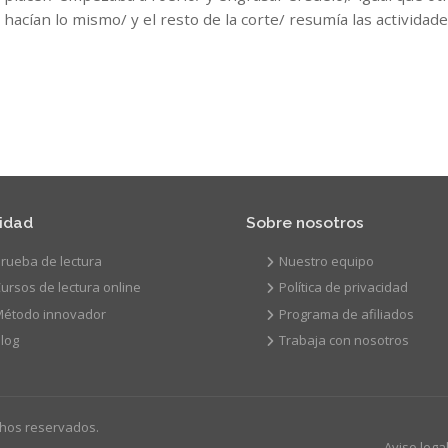
hacían lo mismo/ y el resto de la corte/ resumía las actividad
vidad
Sobre nosotros
rueba de lectura
Nuestro equipo
ursos de lectura online
Política de privacidad
Método innovador
Programa de afiliados
log
Trabaja con nosotros
chos reservados.
Aviso lega