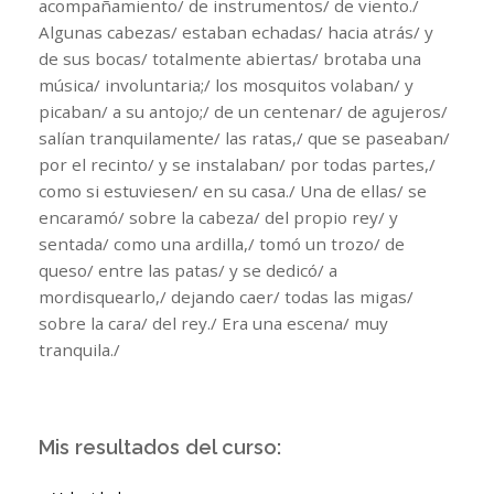
acompañamiento/ de instrumentos/ de viento./
Algunas cabezas/ estaban echadas/ hacia atrás/ y
de sus bocas/ totalmente abiertas/ brotaba una
música/ involuntaria;/ los mosquitos volaban/ y
picaban/ a su antojo;/ de un centenar/ de agujeros/
salían tranquilamente/ las ratas,/ que se paseaban/
por el recinto/ y se instalaban/ por todas partes,/
como si estuviesen/ en su casa./ Una de ellas/ se
encaramó/ sobre la cabeza/ del propio rey/ y
sentada/ como una ardilla,/ tomó un trozo/ de
queso/ entre las patas/ y se dedicó/ a
mordisquearlo,/ dejando caer/ todas las migas/
sobre la cara/ del rey./ Era una escena/ muy
tranquila./
Mis resultados del curso: