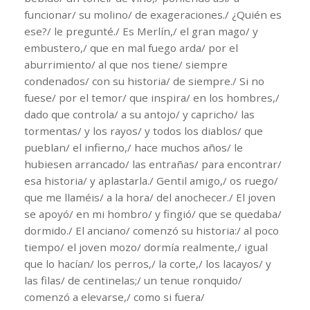
funcionar/ su molino/ de exageraciones./ ¿Quién es
ese?/ le pregunté./ Es Merlín,/ el gran mago/ y
embustero,/ que en mal fuego arda/ por el
aburrimiento/ al que nos tiene/ siempre
condenados/ con su historia/ de siempre./ Si no
fuese/ por el temor/ que inspira/ en los hombres,/
dado que controla/ a su antojo/ y capricho/ las
tormentas/ y los rayos/ y todos los diablos/ que
pueblan/ el infierno,/ hace muchos años/ le
hubiesen arrancado/ las entrañas/ para encontrar/
esa historia/ y aplastarla./ Gentil amigo,/ os ruego/
que me llaméis/ a la hora/ del anochecer./ El joven
se apoyó/ en mi hombro/ y fingió/ que se quedaba/
dormido./ El anciano/ comenzó su historia:/ al poco
tiempo/ el joven mozo/ dormía realmente,/ igual
que lo hacían/ los perros,/ la corte,/ los lacayos/ y
las filas/ de centinelas;/ un tenue ronquido/
comenzó a elevarse,/ como si fuera/