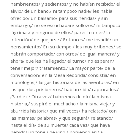
hambrientos/ y sedientos/ y no habían recibido/ el
alivio/ de un baño,/ ni tampoco nadie/ les había
ofrecido/ un bálsamo/ para sus heridas/ y sin
embargo,/ no se escuchaban/ sollozos/ ni tampoco
lágrimas/ y ninguno de ellos/ parecía tener/ la
intención/ de quejarse./ Entonces/ me invadió/ un
pensamiento:/ En su tiempo,/ los muy bribones/ se
habrán comportado/ con otros/ de igual manera/ y
ahora/ que les ha llegado/ el turno/ no esperan/
tener mejor/ tratamiento./ La mayor parte/ de la
conversación/ en la Mesa Redonda/ consistía/ en
monólogos,/ largas historias/ de las aventuras/ en
las que /los prisioneros/ habían sido/ capturados./
¡Pardiez!/ Otra vez/ habremos de oír/ la misma
historia,/ suspiró el muchacho:/ la misma vieja/ y
aburrida historia/ que mil veces/ ha relatado/ con
las mismas/ palabras/ y que seguirá/ relatando/
hasta el día/ de su muerte/ cada vez/ que haya
bebido/ un tonel/ de vino,/ poniendo así/ a