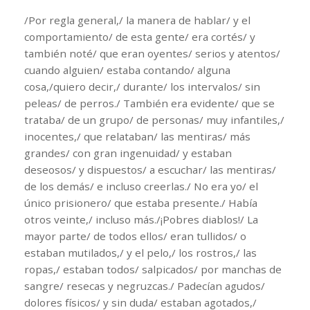
/Por regla general,/ la manera de hablar/ y el
comportamiento/ de esta gente/ era cortés/ y
también noté/ que eran oyentes/ serios y atentos/
cuando alguien/ estaba contando/ alguna
cosa,/quiero decir,/ durante/ los intervalos/ sin
peleas/ de perros./ También era evidente/ que se
trataba/ de un grupo/ de personas/ muy infantiles,/
inocentes,/ que relataban/ las mentiras/ más
grandes/ con gran ingenuidad/ y estaban
deseosos/ y dispuestos/ a escuchar/ las mentiras/
de los demás/ e incluso creerlas./ No era yo/ el
único prisionero/ que estaba presente./ Había
otros veinte,/ incluso más./¡Pobres diablos!/ La
mayor parte/ de todos ellos/ eran tullidos/ o
estaban mutilados,/ y el pelo,/ los rostros,/ las
ropas,/ estaban todos/ salpicados/ por manchas de
sangre/ resecas y negruzcas./ Padecían agudos/
dolores físicos/ y sin duda/ estaban agotados,/